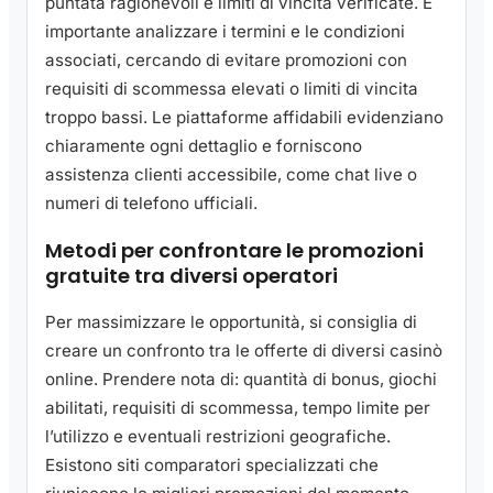
puntata ragionevoli e limiti di vincita verificate. È
importante analizzare i termini e le condizioni
associati, cercando di evitare promozioni con
requisiti di scommessa elevati o limiti di vincita
troppo bassi. Le piattaforme affidabili evidenziano
chiaramente ogni dettaglio e forniscono
assistenza clienti accessibile, come chat live o
numeri di telefono ufficiali.
Metodi per confrontare le promozioni
gratuite tra diversi operatori
Per massimizzare le opportunità, si consiglia di
creare un confronto tra le offerte di diversi casinò
online. Prendere nota di: quantità di bonus, giochi
abilitati, requisiti di scommessa, tempo limite per
l’utilizzo e eventuali restrizioni geografiche.
Esistono siti comparatori specializzati che