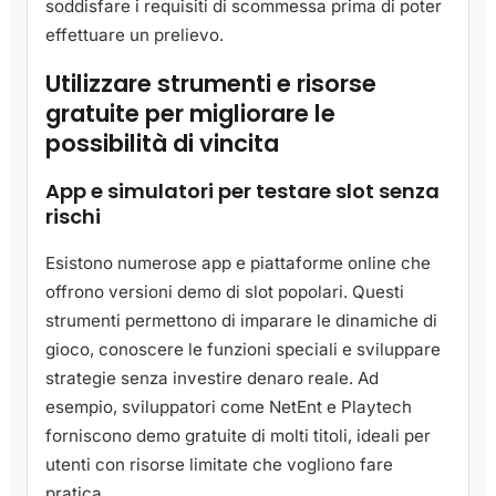
soddisfare i requisiti di scommessa prima di poter
effettuare un prelievo.
Utilizzare strumenti e risorse
gratuite per migliorare le
possibilità di vincita
App e simulatori per testare slot senza
rischi
Esistono numerose app e piattaforme online che
offrono versioni demo di slot popolari. Questi
strumenti permettono di imparare le dinamiche di
gioco, conoscere le funzioni speciali e sviluppare
strategie senza investire denaro reale. Ad
esempio, sviluppatori come NetEnt e Playtech
forniscono demo gratuite di molti titoli, ideali per
utenti con risorse limitate che vogliono fare
pratica.