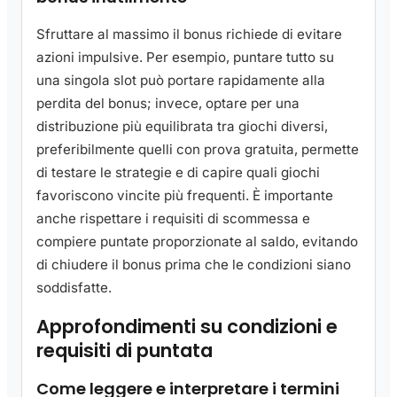
Sfruttare al massimo il bonus richiede di evitare
azioni impulsive. Per esempio, puntare tutto su
una singola slot può portare rapidamente alla
perdita del bonus; invece, optare per una
distribuzione più equilibrata tra giochi diversi,
preferibilmente quelli con prova gratuita, permette
di testare le strategie e di capire quali giochi
favoriscono vincite più frequenti. È importante
anche rispettare i requisiti di scommessa e
compiere puntate proporzionate al saldo, evitando
di chiudere il bonus prima che le condizioni siano
soddisfatte.
Approfondimenti su condizioni e
requisiti di puntata
Come leggere e interpretare i termini