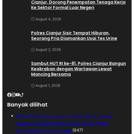
Cianjur, Dorong Penempatan Tenaga Kerja
Ke Sektor Formal Luar Negeri
August 4, 2026
Polres Cianjur Sisir Tempat Hiburan,
Seorang Pria Diamankan Usai Tes Urine
August 2, 2026
Sambut HUT RI ke-81, Polres Cianjur Bangun
Keakraban dengan Wartawan Lewat
Mancing Bersama
August 1, 2026
Banyak dilihat
Isfhan Taufik Munggaran Apresiasi Kirab Budaya
Nusantara Lintas Iman di Cianjur, Wujud Nyata
Perkokoh Ideologi Pancasila
(847)