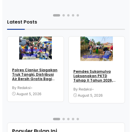
Latest Posts
Featured
Inspirasi
Pemerintah
Infrastruktur
Umum
Polres Cianjur Siagakan
Pemdes Sukamulya
Truk Tangki, Distribusi
Laksanakan PKTD
Air Bersih Gratis Bagi
Tahap II Tahun 2026,
Warga Terdampak
Libatkan Mahasiswa
Kekeringan
By Redaksi
•
KKN UIN SGD Bandung
By Redaksi
•
August 5, 2026
August 5, 2026
Populer Bulan Ini