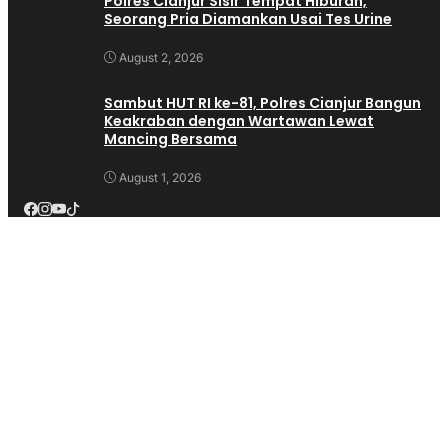
Polres Cianjur Sisir Tempat Hiburan,
Seorang Pria Diamankan Usai Tes Urine
August 2, 2026
Sambut HUT RI ke-81, Polres Cianjur Bangun
Keakraban dengan Wartawan Lewat
Mancing Bersama
August 1, 2026
Banyak dilihat
Isfhan Taufik Munggaran Apresiasi Kirab Budaya
Nusantara Lintas Iman di Cianjur, Wujud Nyata
Perkokoh Ideologi Pancasila
(847)
Alat Bangunan Lengkap Dan Terpercaya?Trikarya
Jawabannya
(713)
Kepala Desa Langensari Di Demo Ratusan Warga,Warga
Tuntut Kepala Desa Mundur
(545)
Dua Anak Hanyut di Sungai Cijampang Cianjur, Satu