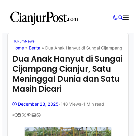
Hukum
News
Home
»
Berita
»
Dua Anak Hanyut di Sungai Cijampang Cianjur
Dua Anak Hanyut di Sungai
Cijampang Cianjur, Satu
Meninggal Dunia dan Satu
Masih Dicari
December 23, 2025
•
148
Views
•
1 Min read
Facebook
Twitter
Pinterest
Mail
WhatsApp