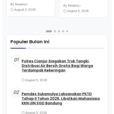
Warga Terdampak
Libatkan Mahasiswa
Kekeringan
By Redaksi
•
KKN UIN SGD Bandung
By Redaksi
•
August 5, 2026
August 5, 2026
Populer Bulan Ini
01
Polres Cianjur Siagakan Truk Tangki,
Distribusi Air Bersih Gratis Bagi Warga
Terdampak Kekeringan
August 5, 2026
02
Pemdes Sukamulya Laksanakan PKTD
Tahap II Tahun 2026, Libatkan Mahasiswa
KKN UIN SGD Bandung
August 5, 2026