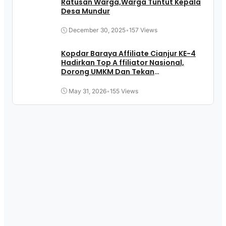
Ratusan Warga,Warga Tuntut Kepala
Desa Mundur
December 30, 2025
•
157 Views
Kopdar Baraya Affiliate Cianjur KE-4
Hadirkan Top A ffiliator Nasional,
Dorong UMKM Dan Tekan
Pengangguran
May 31, 2026
•
155 Views