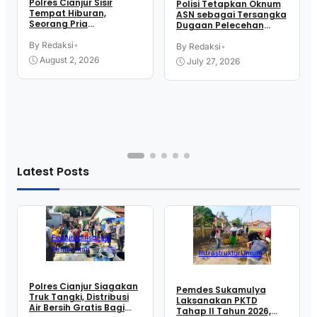
Polres Cianjur Sisir
Polisi Tetapkan Oknum
Tempat Hiburan,
ASN sebagai Tersangka
Seorang Pria
Dugaan Pelecehan
Diamankan Usai Tes
Seksual Berkedok
Urine
By Redaksi
•
Rekrutmen Kerja
By Redaksi
•
August 2, 2026
July 27, 2026
Latest Posts
Featured
Inspirasi
Pemerintah
Infrastruktur
Umum
Polres Cianjur Siagakan
Pemdes Sukamulya
Truk Tangki, Distribusi
Laksanakan PKTD
Air Bersih Gratis Bagi
Tahap II Tahun 2026,