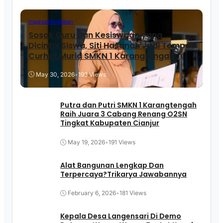
Inspirasi
Pendidikan
Sosok Guru dan Kesiswaan yang
Dicintai Siswa, Siti Hasanah Jadi Tempat
Curhat Murid SMKN 1 Karangtengah
May 30, 2026
•
193 Views
Putra dan Putri SMKN 1 Karangtengah
Raih Juara 3 Cabang Renang O2SN
Tingkat Kabupaten Cianjur
May 19, 2026
•
191 Views
Alat Bangunan Lengkap Dan
Terpercaya?Trikarya Jawabannya
February 6, 2026
•
181 Views
Kepala Desa Langensari Di Demo