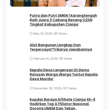
May 30, 2026
•
193 Views
Putra dan Putri SMKN 1 Karangtengah
Raih Juara 3 Cabang Renang O2SN
Tingkat Kabupaten Cianjur
May 19, 2026
•
191 Views
Alat Bangunan Lengkap Dan
Terpercaya?Trikarya Jawabannya
February 6, 2026
•
181 Views
Kepala Desa Langensari Di Demo
Ratusan Warga,Warga Tuntut Kepala
Desa Mundur
December 30, 2025
•
157 Views
Kopdar Baraya Affiliate Cianjur KE-4
Hadirkan Top A ffiliator Nasional,
Dorong UMKM Dan Tekan