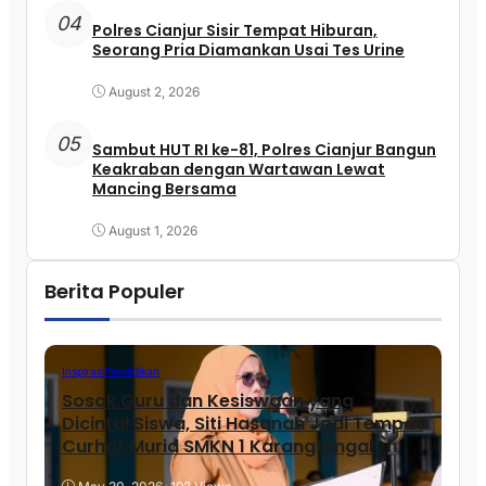
04
Polres Cianjur Sisir Tempat Hiburan,
Seorang Pria Diamankan Usai Tes Urine
August 2, 2026
05
Sambut HUT RI ke-81, Polres Cianjur Bangun
Keakraban dengan Wartawan Lewat
Mancing Bersama
August 1, 2026
Berita Populer
Inspirasi
Pendidikan
Sosok Guru dan Kesiswaan yang
Dicintai Siswa, Siti Hasanah Jadi Tempat
Curhat Murid SMKN 1 Karangtengah