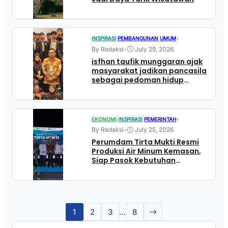
•
INSPIRASI
|
PEMBANGUNAN
|
UMUM
By Redaksi
•
July 29, 2026
isfhan taufik munggaran ajak
masyarakat jadikan pancasila
sebagai pedoman hidup
sehari-hari
•
EKONOMI
|
INSPIRASI
|
PEMERINTAH
By Redaksi
•
July 25, 2026
Perumdam Tirta Mukti Resmi
Produksi Air Minum Kemasan,
Siap Pasok Kebutuhan
Masyarakat Cianjur
1
2
3
…
8