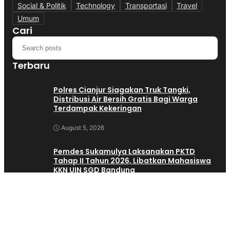
Social & Politik
Technology
Transportasi
Travel
Umum
Cari
Terbaru
Polres Cianjur Siagakan Truk Tangki,
Distribusi Air Bersih Gratis Bagi Warga
Terdampak Kekeringan
August 5, 2026
Pemdes Sukamulya Laksanakan PKTD
Tahap II Tahun 2026, Libatkan Mahasiswa
KKN UIN SGD Bandung
August 5, 2026
Cak Imin Lepas 357 Pekerja Migran Asal
Cianjur, Dorong Penempatan Tenaga Kerja