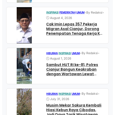
•
By Redaksi
•
INSPIRASI
|
PEMERINTAH
|
UMUM
August 4, 2026
Cak Imin Lepas 357 Pekerja
Migran Asal Cianjur, Dorong
Penempatan Tenaga Kerja Ke
Sektor Formal Luar Negeri
•
By Redaksi
•
HIBURAN
|
INSPIRASI
|
UMUM
August 1, 2026
Sambut HUT RI ke-81, Polres
Cianjur Bangun Keakraban
dengan Wartawan Lewat
Mancing Bersama
•
By Redaksi
•
HIBURAN
|
INSPIRASI
|
UMUM
July 31, 2026
Musim Mekar Sakura Kembali
Hiasi Kebun Raya Cibodas,
Jadi Daya Tarik Wisatawan