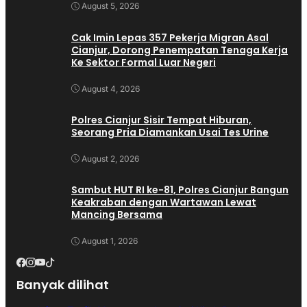
August 5, 2026
Cak Imin Lepas 357 Pekerja Migran Asal
Cianjur, Dorong Penempatan Tenaga Kerja
Ke Sektor Formal Luar Negeri
August 4, 2026
Polres Cianjur Sisir Tempat Hiburan,
Seorang Pria Diamankan Usai Tes Urine
August 2, 2026
Sambut HUT RI ke-81, Polres Cianjur Bangun
Keakraban dengan Wartawan Lewat
Mancing Bersama
August 1, 2026
Banyak dilihat