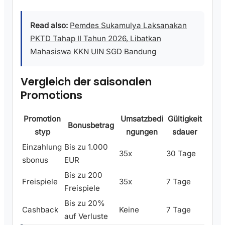
Read also:
Pemdes Sukamulya Laksanakan
PKTD Tahap II Tahun 2026, Libatkan
Mahasiswa KKN UIN SGD Bandung
Vergleich der saisonalen
Promotions
Promotion
Umsatzbedi
Gültigkeit
Bonusbetrag
styp
ngungen
sdauer
Einzahlung
Bis zu 1.000
35x
30 Tage
sbonus
EUR
Bis zu 200
Freispiele
35x
7 Tage
Freispiele
Bis zu 20%
Cashback
Keine
7 Tage
auf Verluste