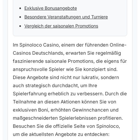
Exklusive Bonusangebote
Besondere Veranstaltungen und Turniere
Vergleich der saisonalen Promotions
Im Spinoloco Casino, einem der führenden Online-
Casinos Deutschlands, erwarten Sie regelmäßig
faszinierende saisonale Promotions, die eigens für
anspruchsvolle Spieler wie Sie konzipiert sind.
Diese Angebote sind nicht nur lukrativ, sondern
auch strategisch durchdacht, um Ihre
Spielerfahrung erheblich zu verbessern. Durch die
Teilnahme an diesen Aktionen können Sie von
exklusiven Boni, erhöhten Gewinnchancen und
maßgeschneiderten Spielerlebnissen profitieren.
Besuchen Sie die offizielle Seite von Spinoloco,
um die aktuellsten Angebote zu entdecken: