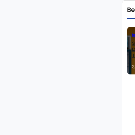
Be
I
S
D
T
K