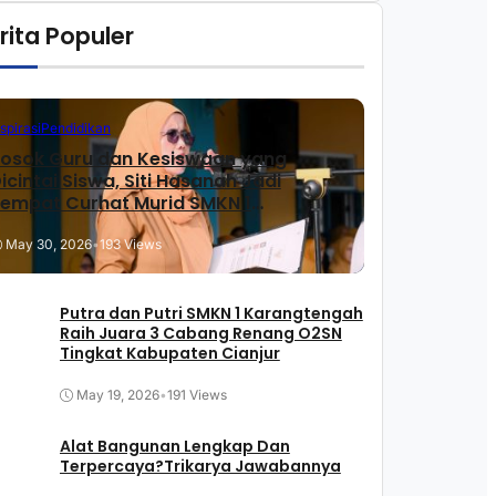
rita Populer
nspirasi
Pendidikan
osok Guru dan Kesiswaan yang
icintai Siswa, Siti Hasanah Jadi
empat Curhat Murid SMKN 1
arangtengah
May 30, 2026
•
193 Views
Putra dan Putri SMKN 1 Karangtengah
Raih Juara 3 Cabang Renang O2SN
Tingkat Kabupaten Cianjur
May 19, 2026
•
191 Views
Alat Bangunan Lengkap Dan
Terpercaya?Trikarya Jawabannya