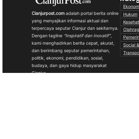
Ekonom
Cianjurpost.com
adalah portal berita online
Hukum
yang menyajikan informasi aktual dan
Keseha
terpercaya seputar Cianjur dan sekitarnya.
Olahra
Dengan tagline
“Inspiratif dan Inovatif”
,
Pemeri
kami menghadirkan berita cepat, akurat,
Social &
dan berimbang seputar pemerintahan,
Transpo
politik, ekonomi, pendidikan, sosial,
budaya, dan gaya hidup masyarakat
Cianjur.
Kami berkomitmen menjadi media yang
memberi inspirasi dan mendorong inovasi
melalui jurnalisme independen, profesional,
dan berpihak pada kepentingan publik.