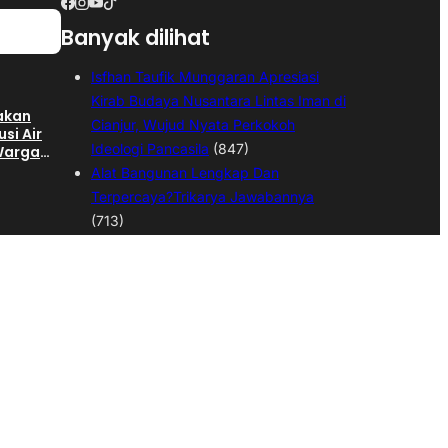
Banyak dilihat
Isfhan Taufik Munggaran Apresiasi
Kirab Budaya Nusantara Lintas Iman di
gakan
Cianjur, Wujud Nyata Perkokoh
usi Air
Ideologi Pancasila
(847)
 Warga
ngan
Alat Bangunan Lengkap Dan
Terpercaya?Trikarya Jawabannya
(713)
Kepala Desa Langensari Di Demo
hap II
Ratusan Warga,Warga Tuntut Kepala
an
 SGD
Desa Mundur
(545)
Dua Anak Hanyut di Sungai Cijampang
Cianjur, Satu Meninggal Dunia dan
 Pekerja
Satu Masih Dicari
(543)
,
Warga Desa Sukamulya Gotong
an
ktor
Royong Bangun Gedung Koprasi
Merah Putih
(527)