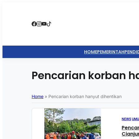
HOME
PEMERINTAH
PENDI
Pencarian korban h
Home
»
Pencarian korban hanyut dihentikan
NEWS
|
UM
Pencar
Cianju