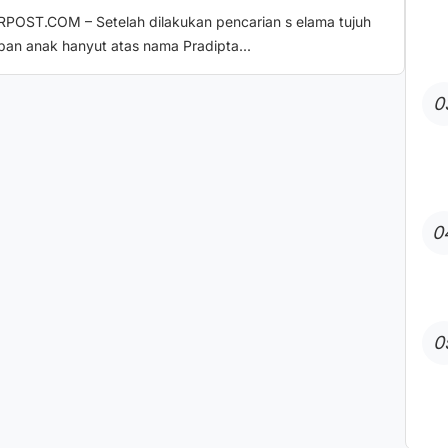
POST.COM – Setelah dilakukan pencarian s elama tujuh
rban anak hanyut atas nama Pradipta...
0
0
0