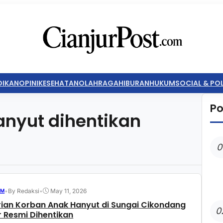
DIKAN
OPINI
KESEHATAN
OLAHRAGA
HIBURAN
HUKUM
SOCIAL & POL
Po
anyut dihentikan
0
•
By Redaksi
•
May 11, 2026
UM
ian Korban Anak Hanyut di Sungai Cikondang
0
r Resmi Dihentikan