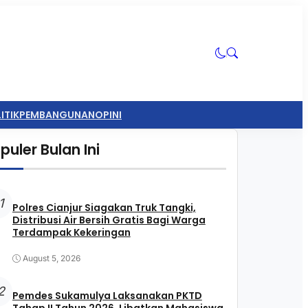
ITIK
PEMBANGUNAN
OPINI
puler Bulan Ini
1
Polres Cianjur Siagakan Truk Tangki,
Distribusi Air Bersih Gratis Bagi Warga
Terdampak Kekeringan
August 5, 2026
2
Pemdes Sukamulya Laksanakan PKTD
Tahap II Tahun 2026, Libatkan Mahasiswa