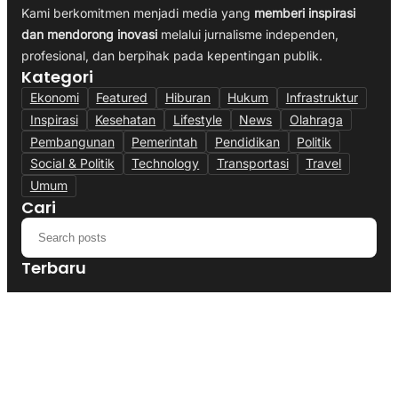
Kami berkomitmen menjadi media yang
memberi inspirasi
dan mendorong inovasi
melalui jurnalisme independen,
profesional, dan berpihak pada kepentingan publik.
Kategori
Ekonomi
Featured
Hiburan
Hukum
Infrastruktur
Inspirasi
Kesehatan
Lifestyle
News
Olahraga
Pembangunan
Pemerintah
Pendidikan
Politik
Social & Politik
Technology
Transportasi
Travel
Umum
Cari
Terbaru
Polres Cianjur Siagakan Truk Tangki,
Distribusi Air Bersih Gratis Bagi Warga
Terdampak Kekeringan
August 5, 2026