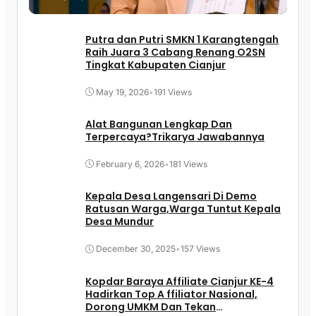
Putra dan Putri SMKN 1 Karangtengah
Raih Juara 3 Cabang Renang O2SN
Tingkat Kabupaten Cianjur
May 19, 2026
•
191 Views
Alat Bangunan Lengkap Dan
Terpercaya?Trikarya Jawabannya
February 6, 2026
•
181 Views
Kepala Desa Langensari Di Demo
Ratusan Warga,Warga Tuntut Kepala
Desa Mundur
December 30, 2025
•
157 Views
Kopdar Baraya Affiliate Cianjur KE-4
Hadirkan Top A ffiliator Nasional,
Dorong UMKM Dan Tekan