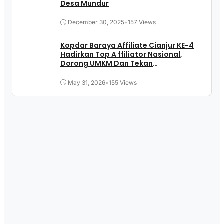
Desa Mundur
December 30, 2025
•
157 Views
Kopdar Baraya Affiliate Cianjur KE-4
Hadirkan Top A ffiliator Nasional,
Dorong UMKM Dan Tekan
Pengangguran
May 31, 2026
•
155 Views