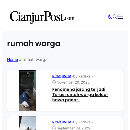
rumah warga
Home
»
rumah warga
•
By Redaksi
•
NEWS
|
UMUM
November 20, 2025
Fenomena jarang terjadi
Teras rumah warga keluar
hawa panas
•
By Redaksi
•
NEWS
|
UMUM
September 29, 2025