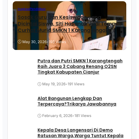
Inspirasi
Pendidikan
Sosok Guru dan Kesiswaan yang
Dicintai Siswa, Siti Hasanah Jadi Tempat
Curhat Murid SMKN 1 Karangtengah
May 30, 2026
•
193 Views
Putra dan Putri SMKN 1 Karangtengah
Raih Juara 3 Cabang Renang O2SN
Tingkat Kabupaten Cianjur
May 19, 2026
•
191 Views
Alat Bangunan Lengkap Dan
Terpercaya?Trikarya Jawabannya
February 6, 2026
•
181 Views
Kepala Desa Langensari Di Demo
Ratusan Warga,Warga Tuntut Kepala