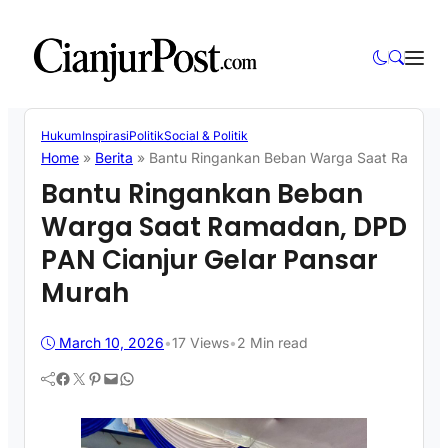
Hukum
Inspirasi
Politik
Social & Politik
Home
»
Berita
»
Bantu Ringankan Beban Warga Saat Ramadan
Bantu Ringankan Beban
Warga Saat Ramadan, DPD
PAN Cianjur Gelar Pansar
Murah
March 10, 2026
•
17
Views
•
2 Min read
Facebook
Twitter
Pinterest
Mail
WhatsApp