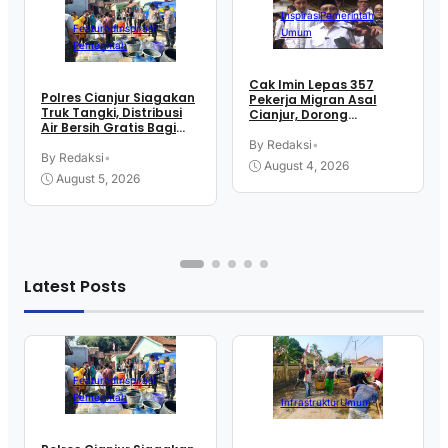
Inspirasi
Pemerintah
Featured
Inspirasi
Umum
Pemerintah
Cak Imin Lepas 357
Polres Cianjur Siagakan
Pekerja Migran Asal
Truk Tangki, Distribusi
Cianjur, Dorong
Air Bersih Gratis Bagi
Penempatan Tenaga
Warga Terdampak
Kerja Ke Sektor Formal
By Redaksi
•
Kekeringan
By Redaksi
•
Luar Negeri
August 4, 2026
August 5, 2026
Latest Posts
Featured
Inspirasi
Pemerintah
Infrastruktur
Umum