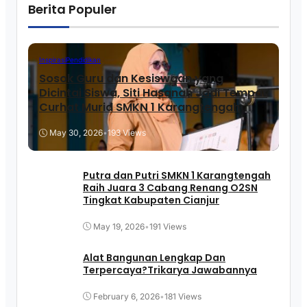
Berita Populer
Inspirasi
Pendidikan
Sosok Guru dan Kesiswaan yang
Dicintai Siswa, Siti Hasanah Jadi Tempat
Curhat Murid SMKN 1 Karangtengah
May 30, 2026
•
193 Views
Putra dan Putri SMKN 1 Karangtengah
Raih Juara 3 Cabang Renang O2SN
Tingkat Kabupaten Cianjur
May 19, 2026
•
191 Views
Alat Bangunan Lengkap Dan
Terpercaya?Trikarya Jawabannya
February 6, 2026
•
181 Views