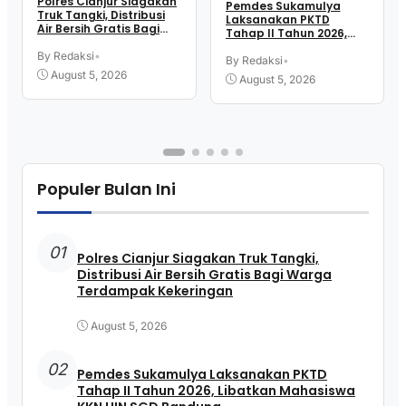
Polres Cianjur Siagakan
Pemdes Sukamulya
Truk Tangki, Distribusi
Laksanakan PKTD
Air Bersih Gratis Bagi
Tahap II Tahun 2026,
Warga Terdampak
Libatkan Mahasiswa
Kekeringan
By Redaksi
•
KKN UIN SGD Bandung
By Redaksi
•
August 5, 2026
August 5, 2026
Populer Bulan Ini
01
Polres Cianjur Siagakan Truk Tangki,
Distribusi Air Bersih Gratis Bagi Warga
Terdampak Kekeringan
August 5, 2026
02
Pemdes Sukamulya Laksanakan PKTD
Tahap II Tahun 2026, Libatkan Mahasiswa