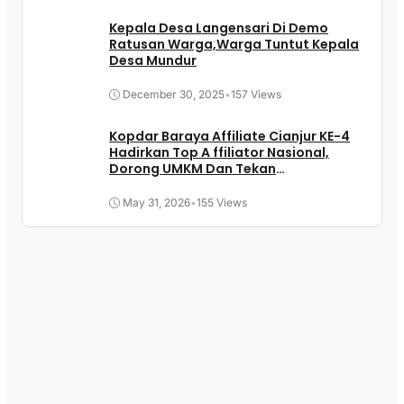
Kepala Desa Langensari Di Demo
Ratusan Warga,Warga Tuntut Kepala
Desa Mundur
December 30, 2025
•
157 Views
Kopdar Baraya Affiliate Cianjur KE-4
Hadirkan Top A ffiliator Nasional,
Dorong UMKM Dan Tekan
Pengangguran
May 31, 2026
•
155 Views