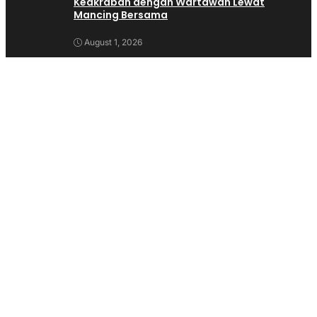
Keakraban dengan Wartawan Lewat
Mancing Bersama
August 1, 2026
Banyak dilihat
Isfhan Taufik Munggaran Apresiasi Kirab Budaya
Nusantara Lintas Iman di Cianjur, Wujud Nyata
Perkokoh Ideologi Pancasila
(847)
Alat Bangunan Lengkap Dan Terpercaya?Trikarya
Jawabannya
(713)
Kepala Desa Langensari Di Demo Ratusan Warga,Warga
Tuntut Kepala Desa Mundur
(542)
Dua Anak Hanyut di Sungai Cijampang Cianjur, Satu
Meninggal Dunia dan Satu Masih Dicari
(541)
Warga Desa Sukamulya Gotong Royong Bangun
Gedung Koprasi Merah Putih
(525)