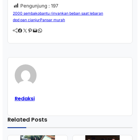
Pengunjung :
197
2000 sembako
bantu rinvankan beban saat lebaran
dpd pan cianjur
Pansar murah
Facebook
Twitter
Pinterest
Mail
WhatsApp
Redaksi
Related Posts