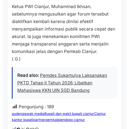
Ketua PWI Cianjur, Muhammad Ikhsan,
sebelumnya mengusulkan agar forum tersebut
diaktifkan kembali karena dinilai efektif
menyampaikan informasi publik secara cepat dan
akurat. Ia juga menekankan komitmen PWI
menjaga transparansi anggaran serta menjalin
komunikasi jelas dengan Pemkab Cianjur.
( G )
Read also:
Pemdes Sukamulya Laksanakan
PKTD Tahap II Tahun 2026, Libatkan
Mahasiswa KKN UIN SGD Bandung
Pengunjung :
189
audensi
awak media
Bupati dan wakil bupati cianjur
Cianjur
kantor bupati
partner
pemkab
pendopo cianjur