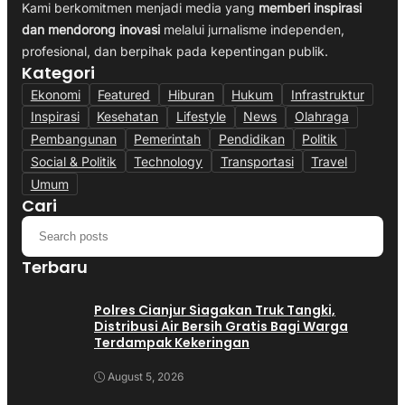
Kami berkomitmen menjadi media yang
memberi inspirasi
dan mendorong inovasi
melalui jurnalisme independen,
profesional, dan berpihak pada kepentingan publik.
Kategori
Ekonomi
Featured
Hiburan
Hukum
Infrastruktur
Inspirasi
Kesehatan
Lifestyle
News
Olahraga
Pembangunan
Pemerintah
Pendidikan
Politik
Social & Politik
Technology
Transportasi
Travel
Umum
Cari
Terbaru
Polres Cianjur Siagakan Truk Tangki,
Distribusi Air Bersih Gratis Bagi Warga
Terdampak Kekeringan
August 5, 2026