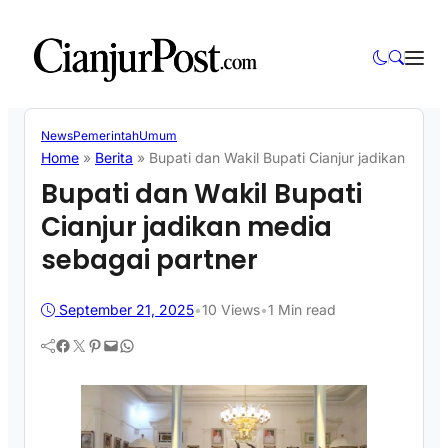
News
Pemerintah
Umum
Home
»
Berita
»
Bupati dan Wakil Bupati Cianjur jadikan medi
Bupati dan Wakil Bupati
Cianjur jadikan media
sebagai partner
September 21, 2025
•
10
Views
•
1 Min read
Facebook
Twitter
Pinterest
Mail
WhatsApp