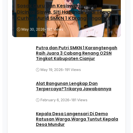
Sosok Guru dan Kesiswaan yang
Dicintai Siswa, Siti Hasanah Jadi Tempat
Curhat Murid SMKN 1 Karangtengah
May 30, 2026
•
193 Views
Putra dan Putri SMKN 1 Karangtengah
Raih Juara 3 Cabang Renang O2SN
Tingkat Kabupaten Cianjur
May 19, 2026
•
191 Views
Alat Bangunan Lengkap Dan
Terpercaya?Trikarya Jawabannya
February 6, 2026
•
181 Views
Kepala Desa Langensari Di Demo
Ratusan Warga,Warga Tuntut Kepala
Desa Mundur