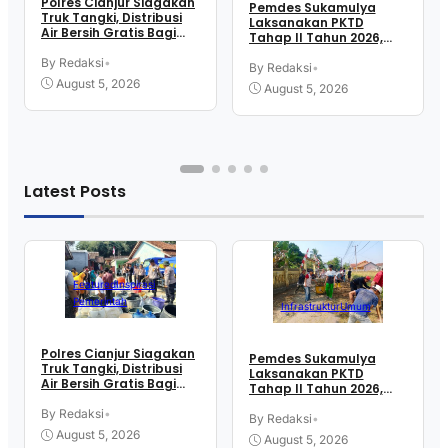
Polres Cianjur Siagakan
Pemdes Sukamulya
Truk Tangki, Distribusi
Laksanakan PKTD
Air Bersih Gratis Bagi
Tahap II Tahun 2026,
Warga Terdampak
Libatkan Mahasiswa
Kekeringan
By Redaksi
•
KKN UIN SGD Bandung
By Redaksi
•
August 5, 2026
August 5, 2026
Latest Posts
Featured
Inspirasi
Pemerintah
Infrastruktur
Umum
Polres Cianjur Siagakan
Pemdes Sukamulya
Truk Tangki, Distribusi
Laksanakan PKTD
Air Bersih Gratis Bagi
Tahap II Tahun 2026,
Warga Terdampak
Libatkan Mahasiswa
Kekeringan
By Redaksi
•
KKN UIN SGD Bandung
By Redaksi
•
August 5, 2026
August 5, 2026