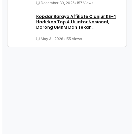
December 30, 2025
•
157 Views
Kopdar Baraya Affiliate Cianjur KE-4
Hadirkan Top A ffiliator Nasional,
Dorong UMKM Dan Tekan
Pengangguran
May 31, 2026
•
155 Views