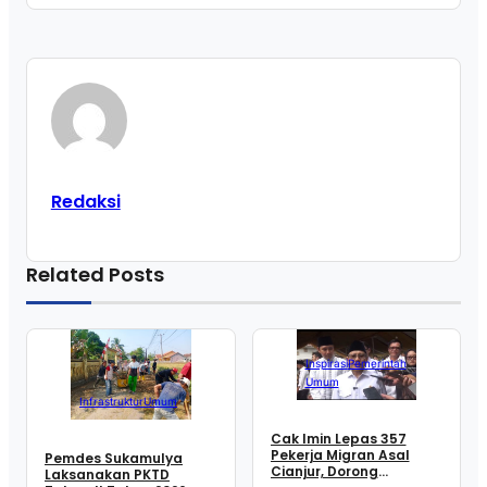
Redaksi
Related Posts
Inspirasi
Pemerintah
Umum
Infrastruktur
Umum
Cak Imin Lepas 357
Pekerja Migran Asal
Pemdes Sukamulya
Cianjur, Dorong
Laksanakan PKTD