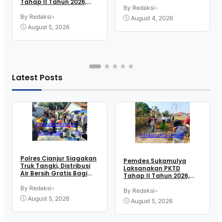
Penempatan Tenaga
Tahap II Tahun 2026,
Kerja Ke Sektor Formal
By Redaksi
•
Libatkan Mahasiswa
Luar Negeri
KKN UIN SGD Bandung
By Redaksi
•
August 4, 2026
August 5, 2026
Latest Posts
Featured
Inspirasi
Pemerintah
Infrastruktur
Umum
Polres Cianjur Siagakan
Pemdes Sukamulya
Truk Tangki, Distribusi
Laksanakan PKTD
Air Bersih Gratis Bagi
Tahap II Tahun 2026,
Warga Terdampak
Libatkan Mahasiswa
Kekeringan
By Redaksi
•
KKN UIN SGD Bandung
By Redaksi
•
August 5, 2026
August 5, 2026