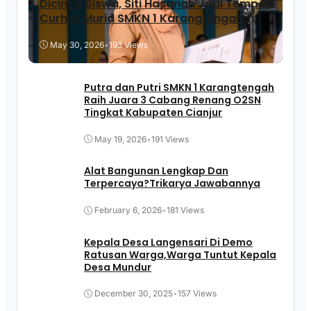
Dicintai Siswa, Siti Hasanah Jadi Tempat
Curhat Murid SMKN 1 Karangtengah
May 30, 2026
•
193 Views
Putra dan Putri SMKN 1 Karangtengah
Raih Juara 3 Cabang Renang O2SN
Tingkat Kabupaten Cianjur
May 19, 2026
•
191 Views
Alat Bangunan Lengkap Dan
Terpercaya?Trikarya Jawabannya
February 6, 2026
•
181 Views
Kepala Desa Langensari Di Demo
Ratusan Warga,Warga Tuntut Kepala
Desa Mundur
December 30, 2025
•
157 Views