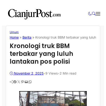
Umum
Home
»
Berita
»
Kronologi truk BBM terbakar yang luluh lantak
Kronologi truk BBM
terbakar yang luluh
lantakan pos polisi
November 2, 2025
•
9
Views
•
2 Min read
Facebook
Twitter
Pinterest
Mail
WhatsApp