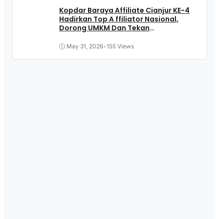
Kopdar Baraya Affiliate Cianjur KE-4
Hadirkan Top A ffiliator Nasional,
Dorong UMKM Dan Tekan
Pengangguran
May 31, 2026
•
155 Views