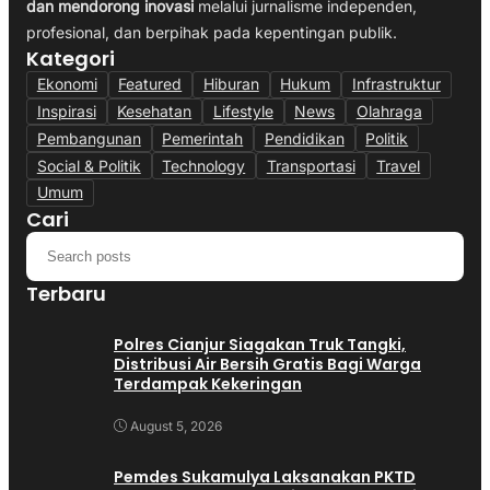
dan mendorong inovasi
melalui jurnalisme independen,
profesional, dan berpihak pada kepentingan publik.
Kategori
Ekonomi
Featured
Hiburan
Hukum
Infrastruktur
Inspirasi
Kesehatan
Lifestyle
News
Olahraga
Pembangunan
Pemerintah
Pendidikan
Politik
Social & Politik
Technology
Transportasi
Travel
Umum
Cari
Terbaru
Polres Cianjur Siagakan Truk Tangki,
Distribusi Air Bersih Gratis Bagi Warga
Terdampak Kekeringan
August 5, 2026
Pemdes Sukamulya Laksanakan PKTD