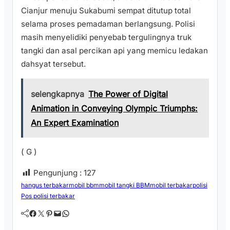
Cianjur menuju Sukabumi sempat ditutup total
selama proses pemadaman berlangsung. Polisi
masih menyelidiki penyebab tergulingnya truk
tangki dan asal percikan api yang memicu ledakan
dahsyat tersebut.
selengkapnya
The Power of Digital
Animation in Conveying Olympic Triumphs:
An Expert Examination
( G )
Pengunjung :
127
hangus terbakar
mobil bbm
mobil tangki BBM
mobil terbakar
polisi
Pos polisi terbakar
Facebook
Twitter
Pinterest
Mail
WhatsApp