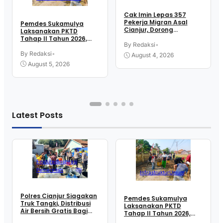
Cak Imin Lepas 357
Pekerja Migran Asal
Pemdes Sukamulya
Cianjur, Dorong
Laksanakan PKTD
Penempatan Tenaga
Tahap II Tahun 2026,
Kerja Ke Sektor Formal
By Redaksi
•
Libatkan Mahasiswa
Luar Negeri
KKN UIN SGD Bandung
By Redaksi
•
August 4, 2026
August 5, 2026
Latest Posts
Featured
Inspirasi
Pemerintah
Infrastruktur
Umum
Polres Cianjur Siagakan
Pemdes Sukamulya
Truk Tangki, Distribusi
Laksanakan PKTD
Air Bersih Gratis Bagi
Tahap II Tahun 2026,
Warga Terdampak
Libatkan Mahasiswa