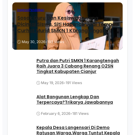
Inspirasi
Pendidikan
Sosok Guru dan Kesiswaan yang
Dicintai Siswa, Siti Hasanah Jadi Tempat
Curhat Murid SMKN 1 Karangtengah
May 30, 2026
•
193 Views
Putra dan Putri SMKN 1 Karangtengah
Raih Juara 3 Cabang Renang O2SN
Tingkat Kabupaten Cianjur
May 19, 2026
•
191 Views
Alat Bangunan Lengkap Dan
Terpercaya?Trikarya Jawabannya
February 6, 2026
•
181 Views
Kepala Desa Langensari Di Demo
Ratusan Warga,Warga Tuntut Kepala