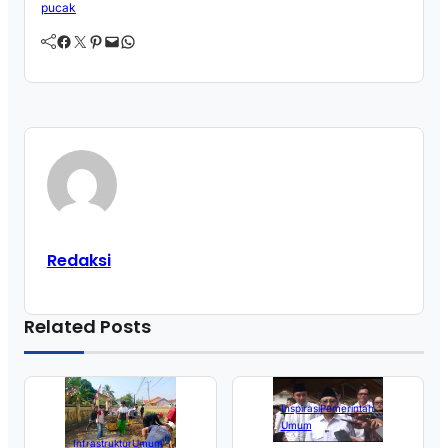
pucak
Facebook
Twitter
Pinterest
Mail
WhatsApp
Redaksi
Related Posts
Inspirasi
Pemerintah
Umum
Infrastruktur
Umum