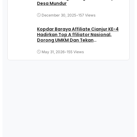
Desa Mundur
December 30, 2025
•
157 Views
Kopdar Baraya Affiliate Cianjur KE-4
Hadirkan Top A ffiliator Nasional,
Dorong UMKM Dan Tekan
Pengangguran
May 31, 2026
•
155 Views