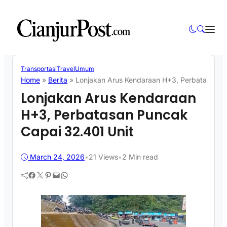
Transportasi
Travel
Umum
Home
»
Berita
»
Lonjakan Arus Kendaraan H+3, Perbatasan P
Lonjakan Arus Kendaraan
H+3, Perbatasan Puncak
Capai 32.401 Unit
March 24, 2026
•
21
Views
•
2 Min read
Facebook
Twitter
Pinterest
Mail
WhatsApp