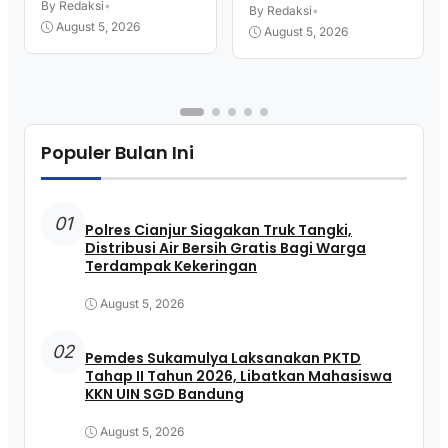
Kekeringan
By Redaksi
•
KKN UIN SGD Bandung
By Redaksi
•
August 5, 2026
August 5, 2026
Populer Bulan Ini
01
Polres Cianjur Siagakan Truk Tangki,
Distribusi Air Bersih Gratis Bagi Warga
Terdampak Kekeringan
August 5, 2026
02
Pemdes Sukamulya Laksanakan PKTD
Tahap II Tahun 2026, Libatkan Mahasiswa
KKN UIN SGD Bandung
August 5, 2026