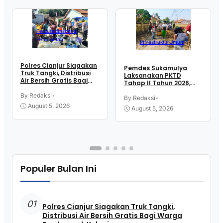
Featured
Inspirasi
Pemerintah
Infrastruktur
Umum
Polres Cianjur Siagakan
Pemdes Sukamulya
Truk Tangki, Distribusi
Laksanakan PKTD
Air Bersih Gratis Bagi
Tahap II Tahun 2026,
Warga Terdampak
Libatkan Mahasiswa
Kekeringan
By Redaksi
•
KKN UIN SGD Bandung
By Redaksi
•
August 5, 2026
August 5, 2026
Populer Bulan Ini
01
Polres Cianjur Siagakan Truk Tangki,
Distribusi Air Bersih Gratis Bagi Warga