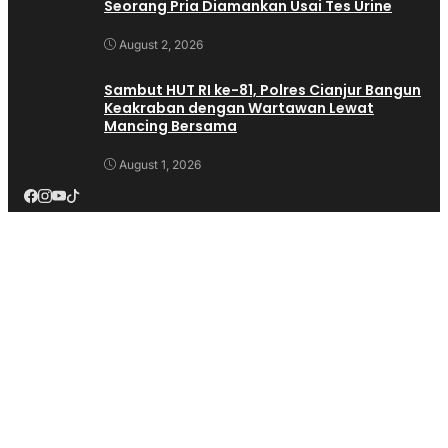
Seorang Pria Diamankan Usai Tes Urine
August 2, 2026
Sambut HUT RI ke-81, Polres Cianjur Bangun
Keakraban dengan Wartawan Lewat
Mancing Bersama
August 1, 2026
Banyak dilihat
Isfhan Taufik Munggaran Apresiasi Kirab Budaya
Nusantara Lintas Iman di Cianjur, Wujud Nyata
Perkokoh Ideologi Pancasila
(847)
Alat Bangunan Lengkap Dan Terpercaya?Trikarya
Jawabannya
(714)
Kepala Desa Langensari Di Demo Ratusan Warga,Warga
Tuntut Kepala Desa Mundur
(545)
Dua Anak Hanyut di Sungai Cijampang Cianjur, Satu