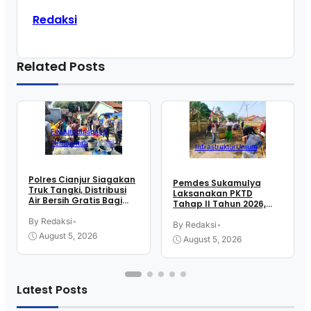
Redaksi
Related Posts
Featured
Inspirasi
Pemerintah
Infrastruktur
Umum
Polres Cianjur Siagakan
Pemdes Sukamulya
Truk Tangki, Distribusi
Laksanakan PKTD
Air Bersih Gratis Bagi
Tahap II Tahun 2026,
Warga Terdampak
Libatkan Mahasiswa
Kekeringan
By Redaksi
•
KKN UIN SGD Bandung
By Redaksi
•
August 5, 2026
August 5, 2026
Latest Posts