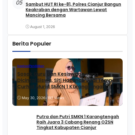
05
Sambut HUT RI ke-81, Polres Cianjur Bangun
Keakraban dengan Wartawan Lewat
Mancing Bersama
August 1, 2026
Berita Populer
Inspirasi
Pendidikan
Sosok Guru dan Kesiswaan yang
Dicintai Siswa, Siti Hasanah Jadi Tempat
Curhat Murid SMKN 1 Karangtengah
May 30, 2026
•
193 Views
Putra dan Putri SMKN 1 Karangtengah
Raih Juara 3 Cabang Renang O2SN
Tingkat Kabupaten Cianjur