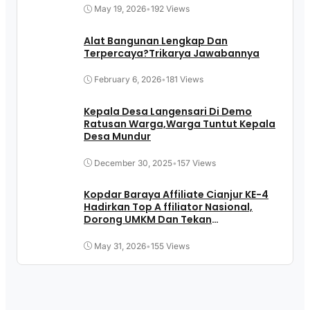
May 19, 2026
•
192 Views
Alat Bangunan Lengkap Dan
Terpercaya?Trikarya Jawabannya
February 6, 2026
•
181 Views
Kepala Desa Langensari Di Demo
Ratusan Warga,Warga Tuntut Kepala
Desa Mundur
December 30, 2025
•
157 Views
Kopdar Baraya Affiliate Cianjur KE-4
Hadirkan Top A ffiliator Nasional,
Dorong UMKM Dan Tekan
Pengangguran
May 31, 2026
•
155 Views