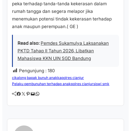
peka terhadap tanda-tanda kekerasan dalam
rumah tangga dan segera melapor jika
menemukan potensi tindak kekerasan terhadap
anak maupun perempuan.( GE )
Read also:
Pemdes Sukamulya Laksanakan
PKTD Tahap II Tahun 2026, Libatkan
Mahasiswa KKN UIN SGD Bandung
Pengunjung :
180
cikalong bapak bunuh anak
kapolres cianjur
Pelaku pembunuhan terhadap anak
polres cianjur
siswi smk
Facebook
Twitter
Pinterest
Mail
WhatsApp