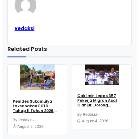
Redaksi
Related Posts
Inspirasi
Pemerintah
Umum
Infrastruktur
Umum
Cak Imin Lepas 357
Pekerja Migran Asal
Pemdes Sukamulya
Cianjur, Dorong
Laksanakan PKTD
Penempatan Tenaga
Tahap II Tahun 2026,
Kerja Ke Sektor Formal
By Redaksi
•
Libatkan Mahasiswa
Luar Negeri
KKN UIN SGD Bandung
By Redaksi
•
August 4, 2026
August 5, 2026