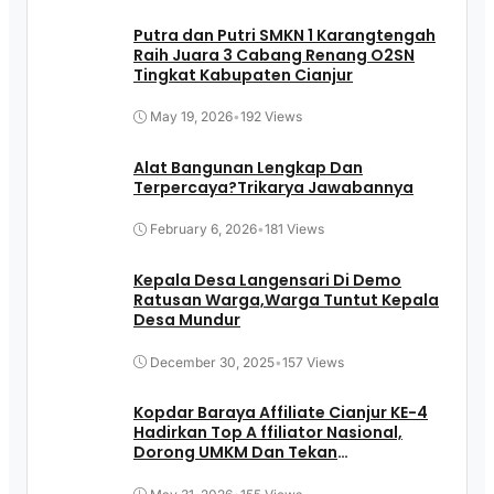
Putra dan Putri SMKN 1 Karangtengah
Raih Juara 3 Cabang Renang O2SN
Tingkat Kabupaten Cianjur
May 19, 2026
•
192 Views
Alat Bangunan Lengkap Dan
Terpercaya?Trikarya Jawabannya
February 6, 2026
•
181 Views
Kepala Desa Langensari Di Demo
Ratusan Warga,Warga Tuntut Kepala
Desa Mundur
December 30, 2025
•
157 Views
Kopdar Baraya Affiliate Cianjur KE-4
Hadirkan Top A ffiliator Nasional,
Dorong UMKM Dan Tekan
Pengangguran