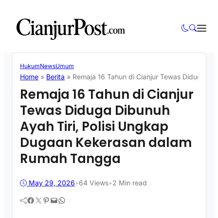
Hukum
News
Umum
Home
»
Berita
»
Remaja 16 Tahun di Cianjur Tewas Diduga Di
Remaja 16 Tahun di Cianjur
Tewas Diduga Dibunuh
Ayah Tiri, Polisi Ungkap
Dugaan Kekerasan dalam
Rumah Tangga
May 29, 2026
•
64
Views
•
2 Min read
Facebook
Twitter
Pinterest
Mail
WhatsApp