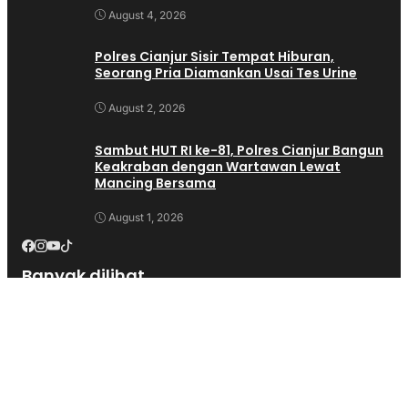
August 4, 2026
Polres Cianjur Sisir Tempat Hiburan,
Seorang Pria Diamankan Usai Tes Urine
August 2, 2026
Sambut HUT RI ke-81, Polres Cianjur Bangun
Keakraban dengan Wartawan Lewat
Mancing Bersama
August 1, 2026
Banyak dilihat
Isfhan Taufik Munggaran Apresiasi Kirab Budaya
Nusantara Lintas Iman di Cianjur, Wujud Nyata
Perkokoh Ideologi Pancasila
(847)
Alat Bangunan Lengkap Dan Terpercaya?Trikarya
Jawabannya
(714)