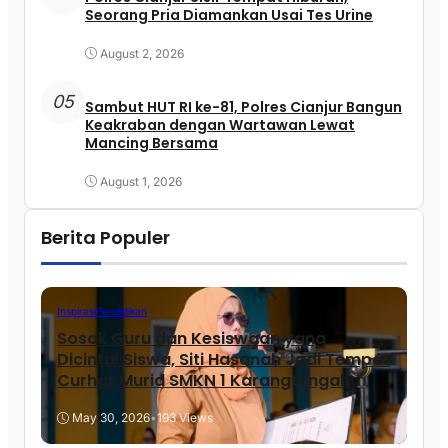
Seorang Pria Diamankan Usai Tes Urine
August 2, 2026
05
Sambut HUT RI ke-81, Polres Cianjur Bangun
Keakraban dengan Wartawan Lewat
Mancing Bersama
August 1, 2026
Berita Populer
Inspirasi
Pendidikan
Sosok Guru dan Kesiswaan yang
Dicintai Siswa, Siti Hasanah Jadi Tempat
Curhat Murid SMKN 1 Karangtengah
May 30, 2026
•
193 Views