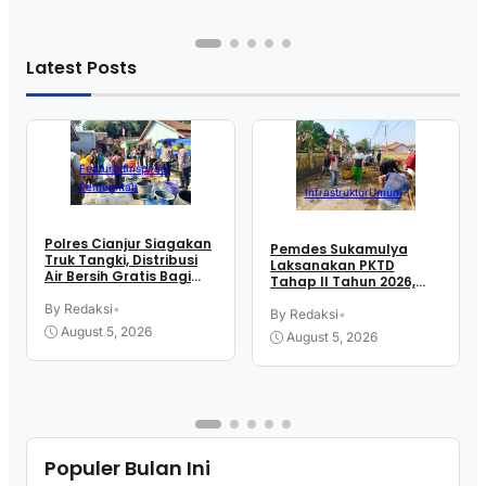
Latest Posts
Featured
Inspirasi
Pemerintah
Infrastruktur
Umum
Polres Cianjur Siagakan
Pemdes Sukamulya
Truk Tangki, Distribusi
Laksanakan PKTD
Air Bersih Gratis Bagi
Tahap II Tahun 2026,
Warga Terdampak
Libatkan Mahasiswa
Kekeringan
By Redaksi
•
KKN UIN SGD Bandung
By Redaksi
•
August 5, 2026
August 5, 2026
Populer Bulan Ini