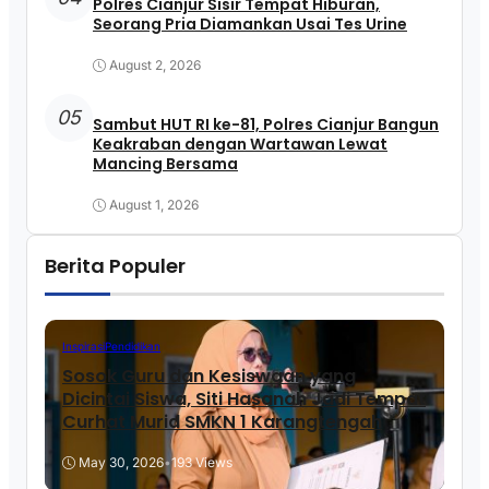
Polres Cianjur Sisir Tempat Hiburan,
Seorang Pria Diamankan Usai Tes Urine
August 2, 2026
05
Sambut HUT RI ke-81, Polres Cianjur Bangun
Keakraban dengan Wartawan Lewat
Mancing Bersama
August 1, 2026
Berita Populer
Inspirasi
Pendidikan
Sosok Guru dan Kesiswaan yang
Dicintai Siswa, Siti Hasanah Jadi Tempat
Curhat Murid SMKN 1 Karangtengah
May 30, 2026
•
193 Views