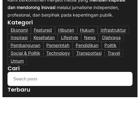
dan mendorong inovasi
melalui jurnalisme independen,
profesional, dan berpihak pada kepentingan publik.
Kategori
Ekonomi
Featured
Hiburan
Hukum
Infrastruktur
Inspirasi
Kesehatan
Lifestyle
News
Olahraga
Pembangunan
Pemerintah
Pendidikan
Politik
Social & Politik
Technology
Transportasi
Travel
Umum
Cari
Terbaru
Polres Cianjur Siagakan Truk Tangki,
Distribusi Air Bersih Gratis Bagi Warga
Terdampak Kekeringan
August 5, 2026