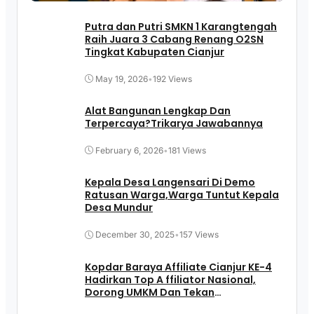
Putra dan Putri SMKN 1 Karangtengah
Raih Juara 3 Cabang Renang O2SN
Tingkat Kabupaten Cianjur
May 19, 2026
•
192 Views
Alat Bangunan Lengkap Dan
Terpercaya?Trikarya Jawabannya
February 6, 2026
•
181 Views
Kepala Desa Langensari Di Demo
Ratusan Warga,Warga Tuntut Kepala
Desa Mundur
December 30, 2025
•
157 Views
Kopdar Baraya Affiliate Cianjur KE-4
Hadirkan Top A ffiliator Nasional,
Dorong UMKM Dan Tekan
Pengangguran