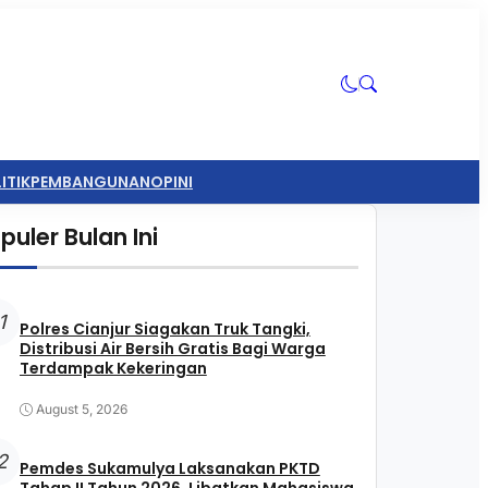
ITIK
PEMBANGUNAN
OPINI
puler Bulan Ini
1
Polres Cianjur Siagakan Truk Tangki,
Distribusi Air Bersih Gratis Bagi Warga
Terdampak Kekeringan
August 5, 2026
2
Pemdes Sukamulya Laksanakan PKTD
Tahap II Tahun 2026, Libatkan Mahasiswa