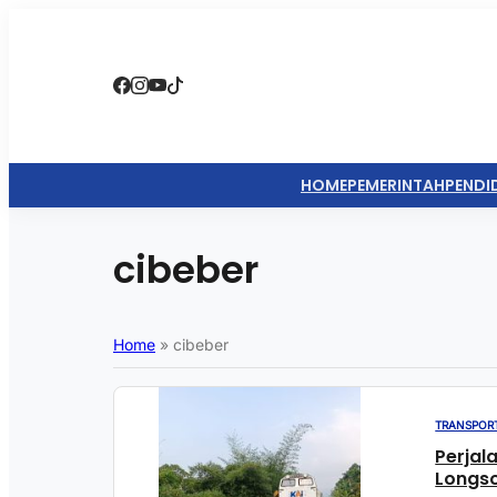
HOME
PEMERINTAH
PENDI
cibeber
Home
»
cibeber
TRANSPORT
Perjal
Longso