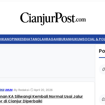
DIKAN
OPINI
KESEHATAN
OLAHRAGA
HIBURAN
HUKUM
SOCIAL & POL
Po
0
•
By Redaksi
•
April 20, 2026
ASI
|
UMUM
anan KA Siliwangi Kembali Normal Usai Jalur
0
r di Cianjur Diperbaiki