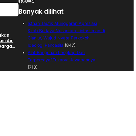
Banyak dilihat
Isfhan Taufik Munggaran Apresiasi
Kirab Budaya Nusantara Lintas Iman di
gakan
Cianjur, Wujud Nyata Perkokoh
usi Air
Ideologi Pancasila
(847)
 Warga
ngan
Alat Bangunan Lengkap Dan
Terpercaya?Trikarya Jawabannya
(713)
Kepala Desa Langensari Di Demo
hap II
Ratusan Warga,Warga Tuntut Kepala
an
 SGD
Desa Mundur
(545)
Dua Anak Hanyut di Sungai Cijampang
Cianjur, Satu Meninggal Dunia dan
 Pekerja
Satu Masih Dicari
(543)
,
Warga Desa Sukamulya Gotong
an
ktor
Royong Bangun Gedung Koprasi
Merah Putih
(527)