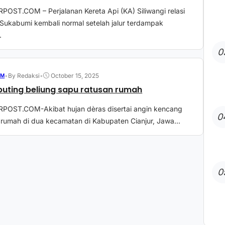
OST.COM – Perjalanan Kereta Api (KA) Siliwangi relasi
Sukabumi kembali normal setelah jalur terdampak
.
0
•
By Redaksi
•
October 15, 2025
UM
puting beliung sapu ratusan rumah
POST.COM-Akibat hujan dèras disertai angin kencang
0
rumah di dua kecamatan di Kabupaten Cianjur, Jawa...
0