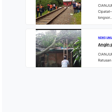
CIANJURP
Cipatat–
longsor..
NEWS
|
UM
Angin 
CIANJUR
Ratusan 