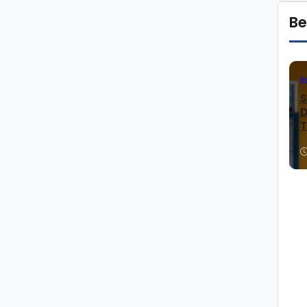
Be
I
S
D
T
K