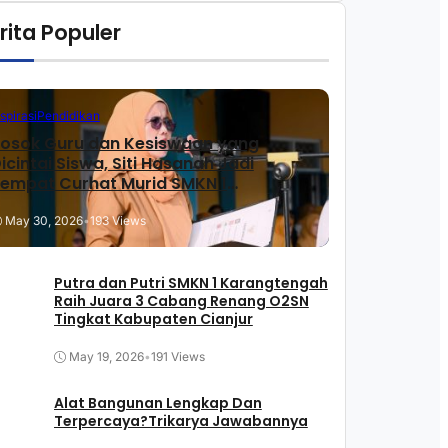
rita Populer
nspirasi
Pendidikan
osok Guru dan Kesiswaan yang
icintai Siswa, Siti Hasanah Jadi
empat Curhat Murid SMKN 1
arangtengah
May 30, 2026
•
193 Views
Putra dan Putri SMKN 1 Karangtengah
Raih Juara 3 Cabang Renang O2SN
Tingkat Kabupaten Cianjur
May 19, 2026
•
191 Views
Alat Bangunan Lengkap Dan
Terpercaya?Trikarya Jawabannya