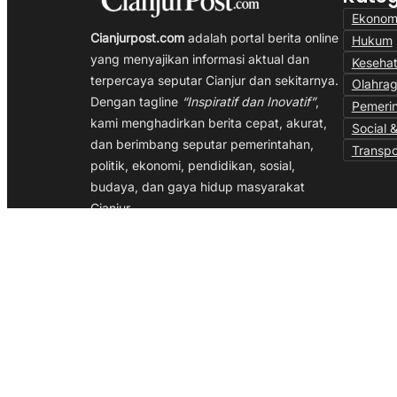
Ekonom
Cianjurpost.com
adalah portal berita online
Hukum
yang menyajikan informasi aktual dan
Keseha
terpercaya seputar Cianjur dan sekitarnya.
Olahra
Dengan tagline
“Inspiratif dan Inovatif”
,
Pemeri
kami menghadirkan berita cepat, akurat,
Social &
dan berimbang seputar pemerintahan,
Transpo
politik, ekonomi, pendidikan, sosial,
budaya, dan gaya hidup masyarakat
Cianjur.
Kami berkomitmen menjadi media yang
memberi inspirasi dan mendorong inovasi
melalui jurnalisme independen, profesional,
dan berpihak pada kepentingan publik.