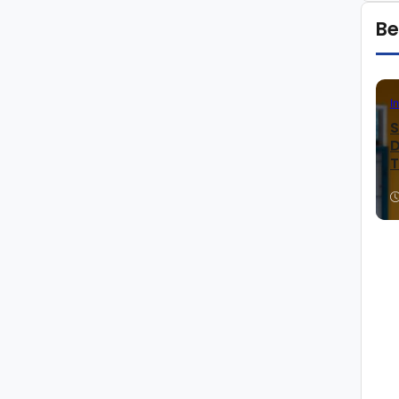
Be
I
S
D
T
K