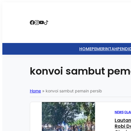
HOME
PEMERINTAH
PENDI
konvoi sambut pema
Home
»
konvoi sambut pemain persib
NEWS
|
OLA
Lauta
Robi D