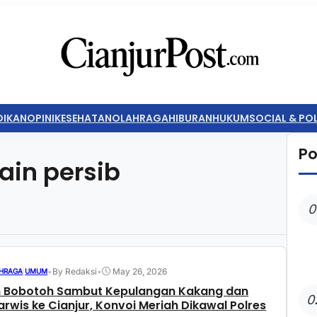
DIKAN
OPINI
KESEHATAN
OLAHRAGA
HIBURAN
HUKUM
SOCIAL & POL
Po
in persib
0
•
By Redaksi
•
May 26, 2026
HRAGA
|
UMUM
n Bobotoh Sambut Kepulangan Kakang dan
0
arwis ke Cianjur, Konvoi Meriah Dikawal Polres