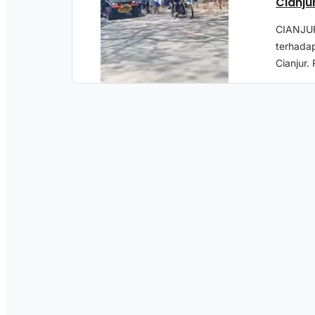
Cianju
CIANJU
terhada
Cianjur. 