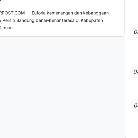
r
RPOST.COM — Euforia kemenangan dan kebanggaan
p Persib Bandung benar-benar terasa di Kabupaten
Ribuan...
0
0
0