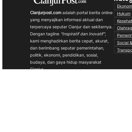
Ekonom
Cianjurpost.com
adalah portal berita online
Hukum
yang menyajikan informasi aktual dan
Keseha
terpercaya seputar Cianjur dan sekitarnya.
Olahra
Dengan tagline
“Inspiratif dan Inovatif”
,
Pemeri
kami menghadirkan berita cepat, akurat,
Social &
dan berimbang seputar pemerintahan,
Transpo
politik, ekonomi, pendidikan, sosial,
budaya, dan gaya hidup masyarakat
Cianjur.
Kami berkomitmen menjadi media yang
memberi inspirasi dan mendorong inovasi
melalui jurnalisme independen, profesional,
dan berpihak pada kepentingan publik.