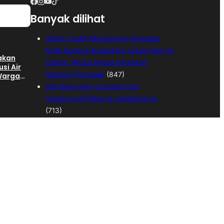
Banyak dilihat
Isfhan Taufik Munggaran Apresiasi
Kirab Budaya Nusantara Lintas Iman di
gakan
Cianjur, Wujud Nyata Perkokoh
usi Air
Ideologi Pancasila
(847)
 Warga
ngan
Alat Bangunan Lengkap Dan
Terpercaya?Trikarya Jawabannya
(713)
Kepala Desa Langensari Di Demo
hap II
Ratusan Warga,Warga Tuntut Kepala
an
 SGD
Desa Mundur
(545)
Dua Anak Hanyut di Sungai Cijampang
Cianjur, Satu Meninggal Dunia dan
 Pekerja
Satu Masih Dicari
(544)
,
Warga Desa Sukamulya Gotong
an
ktor
Royong Bangun Gedung Koprasi
Merah Putih
(527)