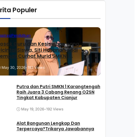
rita Populer
nspirasi
Pendidikan
osok Guru dan Kesiswaan yang
icintai Siswa, Siti Hasanah Jadi
empat Curhat Murid SMKN 1
arangtengah
May 30, 2026
•
193 Views
Putra dan Putri SMKN 1 Karangtengah
Raih Juara 3 Cabang Renang O2SN
Tingkat Kabupaten Cianjur
May 19, 2026
•
192 Views
Alat Bangunan Lengkap Dan
Terpercaya?Trikarya Jawabannya