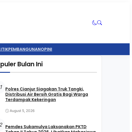
ITIK
PEMBANGUNAN
OPINI
puler Bulan Ini
1
Polres Cianjur Siagakan Truk Tangki,
Distribusi Air Bersih Gratis Bagi Warga
Terdampak Kekeringan
August 5, 2026
2
Pemdes Sukamulya Laksanakan PKTD
Tahap II Tahun 2026, Libatkan Mahasiswa