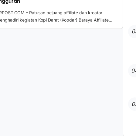
ngguran
POST.COM – Ratusan pejuang affiliate dan kreator
menghadiri kegiatan Kopi Darat (Kopdar) Baraya Affiliate...
0
0
0