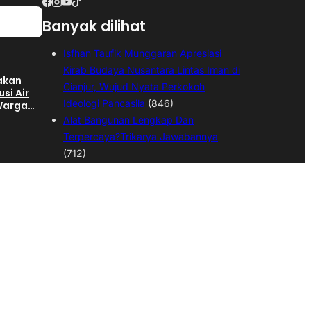
Banyak dilihat
Isfhan Taufik Munggaran Apresiasi
Kirab Budaya Nusantara Lintas Iman di
gakan
Cianjur, Wujud Nyata Perkokoh
usi Air
Ideologi Pancasila
(846)
 Warga
ngan
Alat Bangunan Lengkap Dan
Terpercaya?Trikarya Jawabannya
(712)
Kepala Desa Langensari Di Demo
hap II
Ratusan Warga,Warga Tuntut Kepala
an
 SGD
Desa Mundur
(542)
Dua Anak Hanyut di Sungai Cijampang
Cianjur, Satu Meninggal Dunia dan
 Pekerja
Satu Masih Dicari
(541)
,
Warga Desa Sukamulya Gotong
an
ktor
Royong Bangun Gedung Koprasi
Merah Putih
(525)