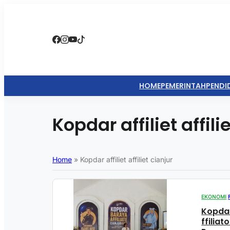
HOME
PEMERINTAH
PENDI
Kopdar affiliet affili
Home
»
Kopdar affiliet affiliet cianjur
EKONOMI
|
Kopdar
ffilia