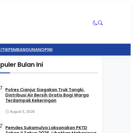
ITIK
PEMBANGUNAN
OPINI
puler Bulan Ini
1
Polres Cianjur Siagakan Truk Tangki,
Distribusi Air Bersih Gratis Bagi Warga
Terdampak Kekeringan
August 5, 2026
2
Pemdes Sukamulya Laksanakan PKTD
Tahap II Tahun 2026, Libatkan Mahasiswa