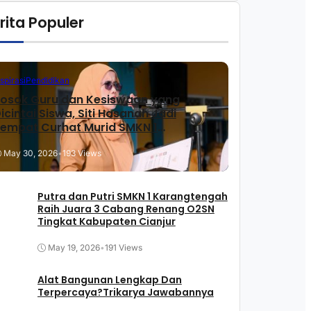
rita Populer
nspirasi
Pendidikan
osok Guru dan Kesiswaan yang
icintai Siswa, Siti Hasanah Jadi
empat Curhat Murid SMKN 1
arangtengah
May 30, 2026
•
193 Views
Putra dan Putri SMKN 1 Karangtengah
Raih Juara 3 Cabang Renang O2SN
Tingkat Kabupaten Cianjur
May 19, 2026
•
191 Views
Alat Bangunan Lengkap Dan
Terpercaya?Trikarya Jawabannya