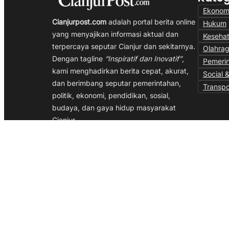
Ekonom
Cianjurpost.com
adalah portal berita online
Hukum
yang menyajikan informasi aktual dan
Keseha
terpercaya seputar Cianjur dan sekitarnya.
Olahra
Dengan tagline
“Inspiratif dan Inovatif”
,
Pemeri
kami menghadirkan berita cepat, akurat,
Social &
dan berimbang seputar pemerintahan,
Transpo
politik, ekonomi, pendidikan, sosial,
budaya, dan gaya hidup masyarakat
Cianjur.
Kami berkomitmen menjadi media yang
memberi inspirasi dan mendorong inovasi
melalui jurnalisme independen, profesional,
dan berpihak pada kepentingan publik.