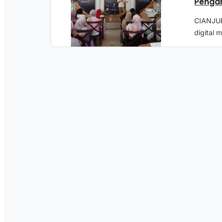
Penga
CIANJUR
digital 