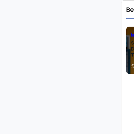
Be
I
S
D
T
K