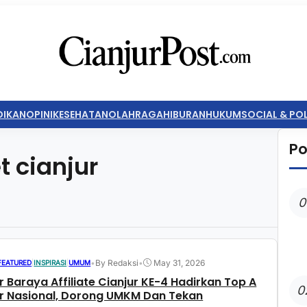
DIKAN
OPINI
KESEHATAN
OLAHRAGA
HIBURAN
HUKUM
SOCIAL & POL
Po
et cianjur
0
•
By Redaksi
•
May 31, 2026
FEATURED
|
INSPIRASI
|
UMUM
 Baraya Affiliate Cianjur KE-4 Hadirkan Top A
0
tor Nasional, Dorong UMKM Dan Tekan