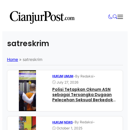
satreskrim
Home
»
satreskrim
•
By Redaksi
•
HUKUM
|
UMUM
July 27, 2026
Polisi Tetapkan Oknum ASN
sebagai Tersangka Dugaan
Pelecehan Seksual Berkedok
Rekrutmen Kerja
•
By Redaksi
•
HUKUM
|
NEWS
October 1, 2025