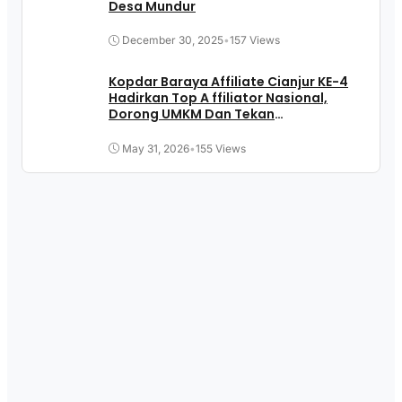
Desa Mundur
December 30, 2025
•
157 Views
Kopdar Baraya Affiliate Cianjur KE-4
Hadirkan Top A ffiliator Nasional,
Dorong UMKM Dan Tekan
Pengangguran
May 31, 2026
•
155 Views