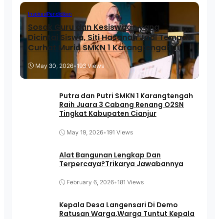
Inspirasi
Pendidikan
Sosok Guru dan Kesiswaan yang
Dicintai Siswa, Siti Hasanah Jadi Tempat
Curhat Murid SMKN 1 Karangtengah
May 30, 2026
•
193 Views
Putra dan Putri SMKN 1 Karangtengah
Raih Juara 3 Cabang Renang O2SN
Tingkat Kabupaten Cianjur
May 19, 2026
•
191 Views
Alat Bangunan Lengkap Dan
Terpercaya?Trikarya Jawabannya
February 6, 2026
•
181 Views
Kepala Desa Langensari Di Demo
Ratusan Warga,Warga Tuntut Kepala