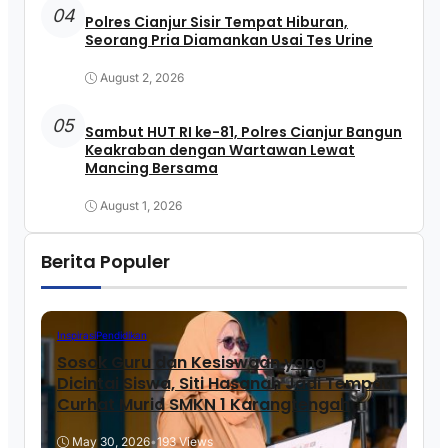
04
Polres Cianjur Sisir Tempat Hiburan,
Seorang Pria Diamankan Usai Tes Urine
August 2, 2026
05
Sambut HUT RI ke-81, Polres Cianjur Bangun
Keakraban dengan Wartawan Lewat
Mancing Bersama
August 1, 2026
Berita Populer
Inspirasi
Pendidikan
Sosok Guru dan Kesiswaan yang
Dicintai Siswa, Siti Hasanah Jadi Tempat
Curhat Murid SMKN 1 Karangtengah
May 30, 2026
•
193 Views