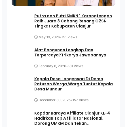
Putra dan Putri SMKN 1 Karangtengah
Raih Juara 3 Cabang Renang O2SN
Tingkat Kabupaten Cianjur
May 19, 2026
•
191 Views
Alat Bangunan Lengkap Dan
Terpercaya?Trikarya Jawabannya
February 6, 2026
•
181 Views
Kepala Desa Langensari Di Demo
Ratusan Warga,Warga Tuntut Kepala
Desa Mundur
December 30, 2025
•
157 Views
Kopdar Baraya Affiliate Cianjur KE-4
Hadirkan Top A ffiliator Nasional,
Dorong UMKM Dan Tekan