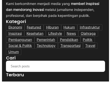
Kami berkomitmen menjadi media yang
memberi inspirasi
dan mendorong inovasi
melalui jurnalisme independen,
profesional, dan berpihak pada kepentingan publik.
Kategori
Ekonomi
Featured
Hiburan
Hukum
Infrastruktur
Inspirasi
Kesehatan
Lifestyle
News
Olahraga
Pembangunan
Pemerintah
Pendidikan
Politik
Social & Politik
Technology
Transportasi
Travel
Umum
Cari
Terbaru
Polres Cianjur Siagakan Truk Tangki,
Distribusi Air Bersih Gratis Bagi Warga
Terdampak Kekeringan
August 5, 2026