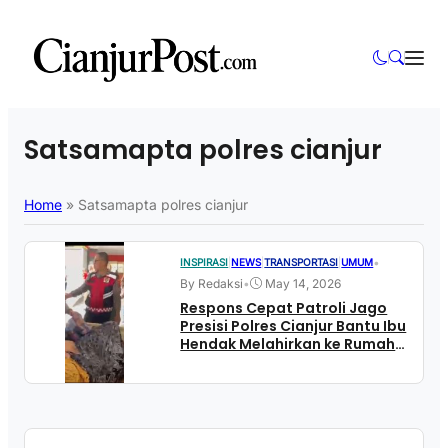
Satsamapta polres cianjur
Home
»
Satsamapta polres cianjur
•
INSPIRASI
|
NEWS
|
TRANSPORTASI
|
UMUM
By Redaksi
•
May 14, 2026
Respons Cepat Patroli Jago
Presisi Polres Cianjur Bantu Ibu
Hendak Melahirkan ke Rumah
Sakit