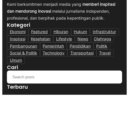
Kami berkomitmen menjadi media yang
memberi inspirasi
dan mendorong inovasi
melalui jurnalisme independen,
profesional, dan berpihak pada kepentingan publik.
Kategori
Ekonomi
Featured
Hiburan
Hukum
Infrastruktur
Inspirasi
Kesehatan
Lifestyle
News
Olahraga
Pembangunan
Pemerintah
Pendidikan
Politik
Social & Politik
Technology
Transportasi
Travel
Umum
Cari
Terbaru
Polres Cianjur Siagakan Truk Tangki,
Distribusi Air Bersih Gratis Bagi Warga
Terdampak Kekeringan
August 5, 2026