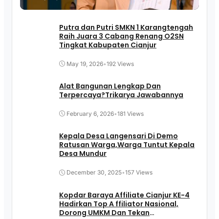
Putra dan Putri SMKN 1 Karangtengah
Raih Juara 3 Cabang Renang O2SN
Tingkat Kabupaten Cianjur
May 19, 2026
•
192 Views
Alat Bangunan Lengkap Dan
Terpercaya?Trikarya Jawabannya
February 6, 2026
•
181 Views
Kepala Desa Langensari Di Demo
Ratusan Warga,Warga Tuntut Kepala
Desa Mundur
December 30, 2025
•
157 Views
Kopdar Baraya Affiliate Cianjur KE-4
Hadirkan Top A ffiliator Nasional,
Dorong UMKM Dan Tekan