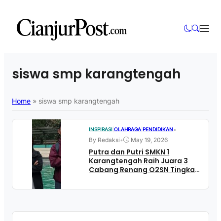
siswa smp karangtengah
Home
»
siswa smp karangtengah
•
INSPIRASI
|
OLAHRAGA
|
PENDIDIKAN
By Redaksi
•
May 19, 2026
Putra dan Putri SMKN 1
Karangtengah Raih Juara 3
Cabang Renang O2SN Tingkat
Kabupaten Cianjur