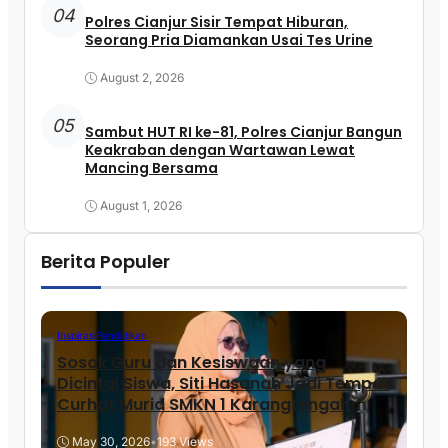
04
Polres Cianjur Sisir Tempat Hiburan,
Seorang Pria Diamankan Usai Tes Urine
August 2, 2026
05
Sambut HUT RI ke-81, Polres Cianjur Bangun
Keakraban dengan Wartawan Lewat
Mancing Bersama
August 1, 2026
Berita Populer
Inspirasi
Pendidikan
Sosok Guru dan Kesiswaan yang
Dicintai Siswa, Siti Hasanah Jadi Tempat
Curhat Murid SMKN 1 Karangtengah
May 30, 2026
•
193 Views