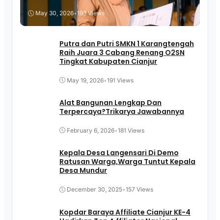
May 30, 2026
•
193 Views
Putra dan Putri SMKN 1 Karangtengah
Raih Juara 3 Cabang Renang O2SN
Tingkat Kabupaten Cianjur
May 19, 2026
•
191 Views
Alat Bangunan Lengkap Dan
Terpercaya?Trikarya Jawabannya
February 6, 2026
•
181 Views
Kepala Desa Langensari Di Demo
Ratusan Warga,Warga Tuntut Kepala
Desa Mundur
December 30, 2025
•
157 Views
Kopdar Baraya Affiliate Cianjur KE-4