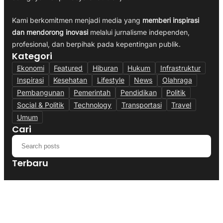
Kami berkomitmen menjadi media yang
memberi inspirasi
dan mendorong inovasi
melalui jurnalisme independen,
profesional, dan berpihak pada kepentingan publik.
Kategori
Ekonomi
Featured
Hiburan
Hukum
Infrastruktur
Inspirasi
Kesehatan
Lifestyle
News
Olahraga
Pembangunan
Pemerintah
Pendidikan
Politik
Social & Politik
Technology
Transportasi
Travel
Umum
Cari
Terbaru
Polres Cianjur Siagakan Truk Tangki,
Distribusi Air Bersih Gratis Bagi Warga
Terdampak Kekeringan