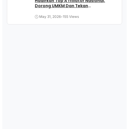
Hadirkan Top A ffiliator Nasional,
Dorong UMKM Dan Tekan
Pengangguran
May 31, 2026
•
155 Views