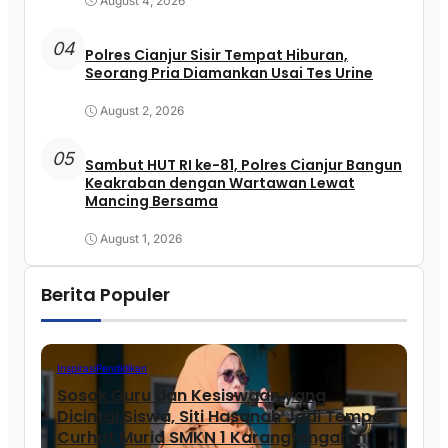
August 4, 2026
04
Polres Cianjur Sisir Tempat Hiburan,
Seorang Pria Diamankan Usai Tes Urine
August 2, 2026
05
Sambut HUT RI ke-81, Polres Cianjur Bangun
Keakraban dengan Wartawan Lewat
Mancing Bersama
August 1, 2026
Berita Populer
Inspirasi
Pendidikan
Sosok Guru dan Kesiswaan yang
Dicintai Siswa, Siti Hasanah Jadi Tempat
Curhat Murid SMKN 1 Karangtengah