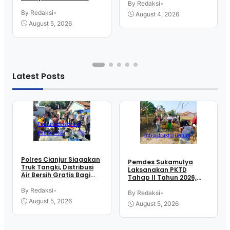
Kerja Ke Sektor Formal
By Redaksi
•
Libatkan Mahasiswa
Luar Negeri
KKN UIN SGD Bandung
By Redaksi
•
August 4, 2026
August 5, 2026
Latest Posts
Featured
Inspirasi
Pemerintah
Infrastruktur
Umum
Polres Cianjur Siagakan
Pemdes Sukamulya
Truk Tangki, Distribusi
Laksanakan PKTD
Air Bersih Gratis Bagi
Tahap II Tahun 2026,
Warga Terdampak
Libatkan Mahasiswa
Kekeringan
By Redaksi
•
KKN UIN SGD Bandung
By Redaksi
•
August 5, 2026
August 5, 2026