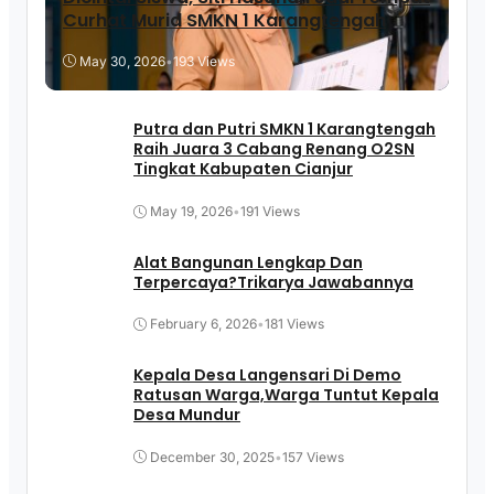
Curhat Murid SMKN 1 Karangtengah
May 30, 2026
•
193 Views
Putra dan Putri SMKN 1 Karangtengah
Raih Juara 3 Cabang Renang O2SN
Tingkat Kabupaten Cianjur
May 19, 2026
•
191 Views
Alat Bangunan Lengkap Dan
Terpercaya?Trikarya Jawabannya
February 6, 2026
•
181 Views
Kepala Desa Langensari Di Demo
Ratusan Warga,Warga Tuntut Kepala
Desa Mundur
December 30, 2025
•
157 Views