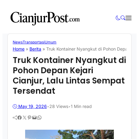
News
Transportasi
Umum
Home
»
Berita
»
Truk Kontainer Nyangkut di Pohon Depan Kejar
Truk Kontainer Nyangkut di
Pohon Depan Kejari
Cianjur, Lalu Lintas Sempat
Tersendat
May 19, 2026
•
28
Views
•
1 Min read
Facebook
Twitter
Pinterest
Mail
WhatsApp