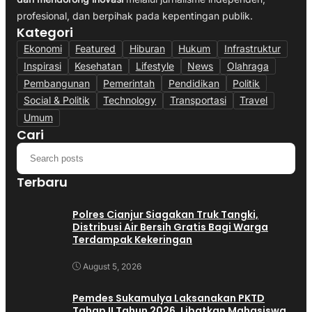
profesional, dan berpihak pada kepentingan publik.
Kategori
Ekonomi
Featured
Hiburan
Hukum
Infrastruktur
Inspirasi
Kesehatan
Lifestyle
News
Olahraga
Pembangunan
Pemerintah
Pendidikan
Politik
Social & Politik
Technology
Transportasi
Travel
Umum
Cari
Terbaru
Polres Cianjur Siagakan Truk Tangki,
Distribusi Air Bersih Gratis Bagi Warga
Terdampak Kekeringan
August 5, 2026
Pemdes Sukamulya Laksanakan PKTD
Tahap II Tahun 2026, Libatkan Mahasiswa