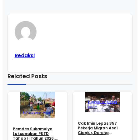
Redaksi
Related Posts
Inspirasi
Pemerintah
Umum
Infrastruktur
Umum
Cak Imin Lepas 357
Pekerja Migran Asal
Pemdes Sukamulya
Cianjur, Dorong
Laksanakan PKTD
Penempatan Tenaga
Tahap II Tahun 2026,