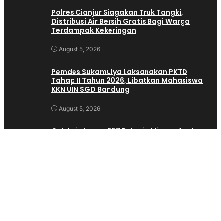
Polres Cianjur Siagakan Truk Tangki,
Distribusi Air Bersih Gratis Bagi Warga
Terdampak Kekeringan
August 5, 2026
Pemdes Sukamulya Laksanakan PKTD
Tahap II Tahun 2026, Libatkan Mahasiswa
KKN UIN SGD Bandung
August 5, 2026
Cak Imin Lepas 357 Pekerja Migran Asal
Cianjur, Dorong Penempatan Tenaga Kerja
Ke Sektor Formal Luar Negeri
August 4, 2026
Polres Cianjur Sisir Tempat Hiburan,
Seorang Pria Diamankan Usai Tes Urine
August 2, 2026