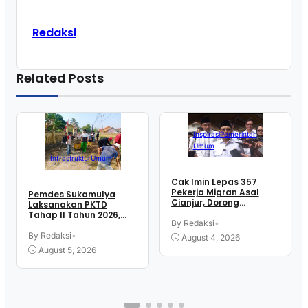
Redaksi
Related Posts
Inspirasi
Pemerintah
Umum
Infrastruktur
Umum
Cak Imin Lepas 357
Pekerja Migran Asal
Pemdes Sukamulya
Cianjur, Dorong
Laksanakan PKTD
Penempatan Tenaga
Tahap II Tahun 2026,
Kerja Ke Sektor Formal
By Redaksi
•
Libatkan Mahasiswa
Luar Negeri
KKN UIN SGD Bandung
By Redaksi
•
August 4, 2026
August 5, 2026