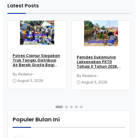
Latest Posts
Featured
Inspirasi
Pemerintah
Infrastruktur
Umum
Polres Cianjur Siagakan
Pemdes Sukamulya
Truk Tangki, Distribusi
Laksanakan PKTD
Air Bersih Gratis Bagi
Tahap II Tahun 2026,
Warga Terdampak
Libatkan Mahasiswa
Kekeringan
By Redaksi
•
KKN UIN SGD Bandung
By Redaksi
•
August 5, 2026
August 5, 2026
Populer Bulan Ini