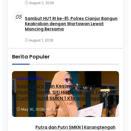
August 2, 2026
05
Sambut HUT RI ke-81, Polres Cianjur Bangun
Keakraban dengan Wartawan Lewat
Mancing Bersama
August 1, 2026
Berita Populer
Inspirasi
Pendidikan
Sosok Guru dan Kesiswaan yang
Dicintai Siswa, Siti Hasanah Jadi Tempat
Curhat Murid SMKN 1 Karangtengah
May 30, 2026
•
193 Views
Putra dan Putri SMKN 1 Karangtengah