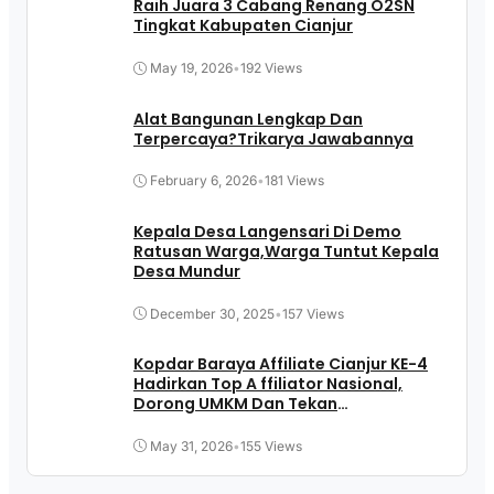
Raih Juara 3 Cabang Renang O2SN
Tingkat Kabupaten Cianjur
May 19, 2026
•
192 Views
Alat Bangunan Lengkap Dan
Terpercaya?Trikarya Jawabannya
February 6, 2026
•
181 Views
Kepala Desa Langensari Di Demo
Ratusan Warga,Warga Tuntut Kepala
Desa Mundur
December 30, 2025
•
157 Views
Kopdar Baraya Affiliate Cianjur KE-4
Hadirkan Top A ffiliator Nasional,
Dorong UMKM Dan Tekan
Pengangguran
May 31, 2026
•
155 Views