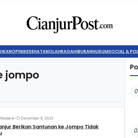
DIKAN
OPINI
KESEHATAN
OLAHRAGA
HIBURAN
HUKUM
SOCIAL & POL
Po
e jompo
0
 Redaksi
•
December 9, 2025
anjur Berikan Santunan ke Jompo Tidak
0
u