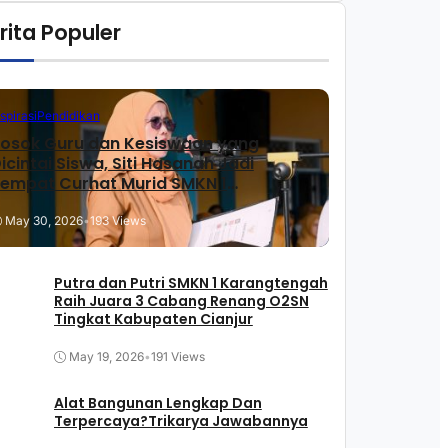
rita Populer
nspirasi
Pendidikan
osok Guru dan Kesiswaan yang
icintai Siswa, Siti Hasanah Jadi
empat Curhat Murid SMKN 1
arangtengah
May 30, 2026
•
193 Views
Putra dan Putri SMKN 1 Karangtengah
Raih Juara 3 Cabang Renang O2SN
Tingkat Kabupaten Cianjur
May 19, 2026
•
191 Views
Alat Bangunan Lengkap Dan
Terpercaya?Trikarya Jawabannya