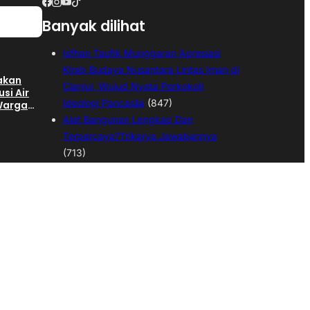
Banyak dilihat
Isfhan Taufik Munggaran Apresiasi
Kirab Budaya Nusantara Lintas Iman di
gakan
Cianjur, Wujud Nyata Perkokoh
usi Air
Ideologi Pancasila
(847)
 Warga
ngan
Alat Bangunan Lengkap Dan
Terpercaya?Trikarya Jawabannya
(713)
Kepala Desa Langensari Di Demo
hap II
Ratusan Warga,Warga Tuntut Kepala
an
 SGD
Desa Mundur
(543)
Dua Anak Hanyut di Sungai Cijampang
Cianjur, Satu Meninggal Dunia dan
 Pekerja
Satu Masih Dicari
(541)
,
Warga Desa Sukamulya Gotong
an
ktor
Royong Bangun Gedung Koprasi
Merah Putih
(526)