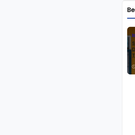
Be
I
S
D
T
K