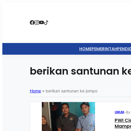
HOME
PEMERINTAH
PENDI
berikan santunan k
Home
»
berikan santunan ke jompo
•
By
UMUM
PWI Ci
Mamp