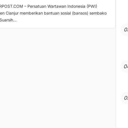
POST.COM – Persatuan Wartawan Indonesia (PWI)
en Cianjur memberikan bantuan sosial (bansos) sembako
uarsih...
0
0
0