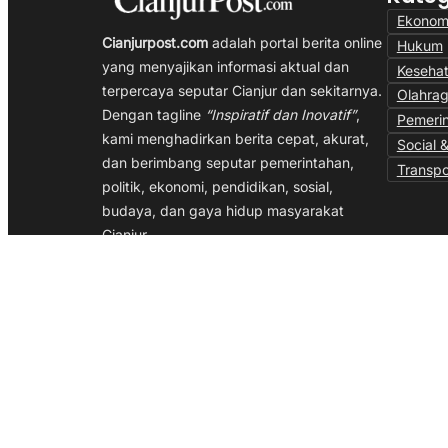
Ekonom
Cianjurpost.com
adalah portal berita online
Hukum
yang menyajikan informasi aktual dan
Keseha
terpercaya seputar Cianjur dan sekitarnya.
Olahra
Dengan tagline
“Inspiratif dan Inovatif”
,
Pemeri
kami menghadirkan berita cepat, akurat,
Social &
dan berimbang seputar pemerintahan,
Transpo
politik, ekonomi, pendidikan, sosial,
budaya, dan gaya hidup masyarakat
Cianjur.
Kami berkomitmen menjadi media yang
memberi inspirasi dan mendorong inovasi
melalui jurnalisme independen, profesional,
dan berpihak pada kepentingan publik.