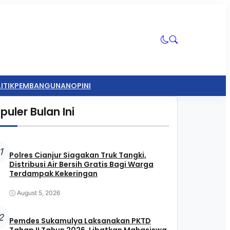
ITIK
PEMBANGUNAN
OPINI
puler Bulan Ini
1
Polres Cianjur Siagakan Truk Tangki,
Distribusi Air Bersih Gratis Bagi Warga
Terdampak Kekeringan
August 5, 2026
2
Pemdes Sukamulya Laksanakan PKTD
Tahap II Tahun 2026, Libatkan Mahasiswa