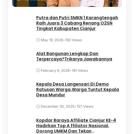
Putra dan Putri SMKN 1 Karangtengah
Raih Juara 3 Cabang Renang O2SN
Tingkat Kabupaten Cianjur
May 19, 2026
•
192 Views
Alat Bangunan Lengkap Dan
Terpercaya?Trikarya Jawabannya
February 6, 2026
•
181 Views
Kepala Desa Langensari Di Demo
Ratusan Warga,Warga Tuntut Kepala
Desa Mundur
December 30, 2025
•
157 Views
Kopdar Baraya Affiliate Cianjur KE-4
Hadirkan Top A ffiliator Nasional,
Dorong UMKM Dan Tekan