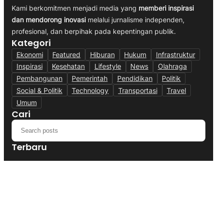
Kami berkomitmen menjadi media yang
memberi inspirasi
dan mendorong inovasi
melalui jurnalisme independen,
profesional, dan berpihak pada kepentingan publik.
Kategori
Ekonomi
Featured
Hiburan
Hukum
Infrastruktur
Inspirasi
Kesehatan
Lifestyle
News
Olahraga
Pembangunan
Pemerintah
Pendidikan
Politik
Social & Politik
Technology
Transportasi
Travel
Umum
Cari
Terbaru
Polres Cianjur Siagakan Truk Tangki,
Distribusi Air Bersih Gratis Bagi Warga
Terdampak Kekeringan
August 5, 2026