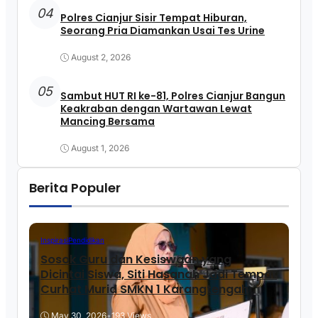
04
Polres Cianjur Sisir Tempat Hiburan,
Seorang Pria Diamankan Usai Tes Urine
August 2, 2026
05
Sambut HUT RI ke-81, Polres Cianjur Bangun
Keakraban dengan Wartawan Lewat
Mancing Bersama
August 1, 2026
Berita Populer
Inspirasi
Pendidikan
Sosok Guru dan Kesiswaan yang
Dicintai Siswa, Siti Hasanah Jadi Tempat
Curhat Murid SMKN 1 Karangtengah
May 30, 2026
•
193 Views