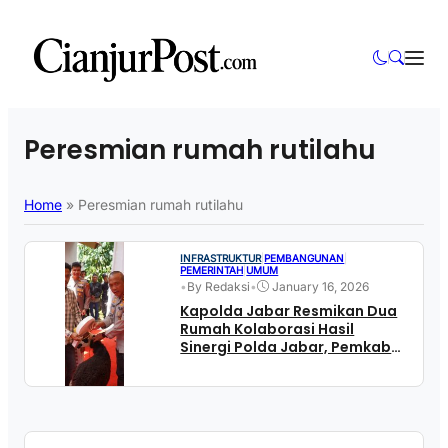
Peresmian rumah rutilahu
Home
»
Peresmian rumah rutilahu
INFRASTRUKTUR
|
PEMBANGUNAN
|
PEMERINTAH
|
UMUM
•
By Redaksi
•
January 16, 2026
Kapolda Jabar Resmikan Dua
Rumah Kolaborasi Hasil
Sinergi Polda Jabar, Pemkab
Cianjur, dan Komunitas
Bagong Mogok