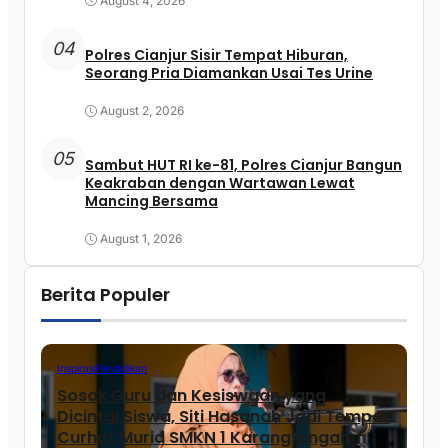
August 4, 2026
04
Polres Cianjur Sisir Tempat Hiburan,
Seorang Pria Diamankan Usai Tes Urine
August 2, 2026
05
Sambut HUT RI ke-81, Polres Cianjur Bangun
Keakraban dengan Wartawan Lewat
Mancing Bersama
August 1, 2026
Berita Populer
Inspirasi
Pendidikan
Sosok Guru dan Kesiswaan yang
Dicintai Siswa, Siti Hasanah Jadi Tempat
Curhat Murid SMKN 1 Karangtengah