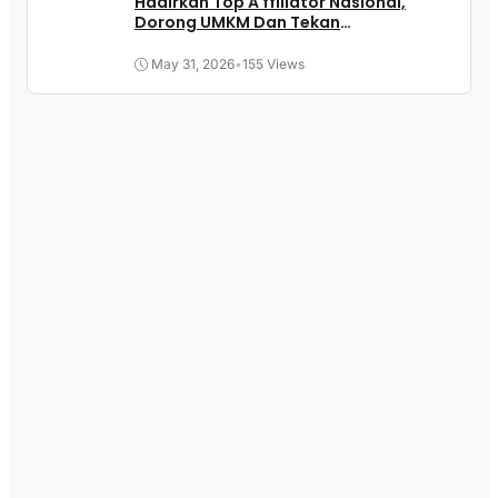
Hadirkan Top A ffiliator Nasional,
Dorong UMKM Dan Tekan
Pengangguran
May 31, 2026
•
155 Views