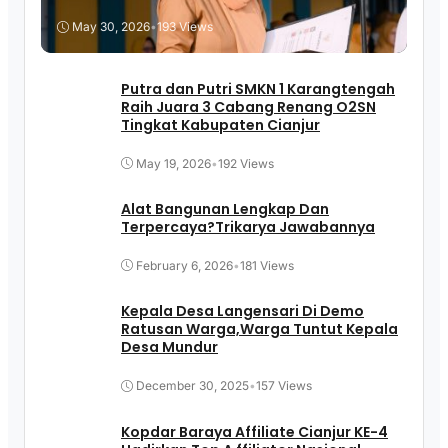
May 30, 2026
•
193 Views
Putra dan Putri SMKN 1 Karangtengah
Raih Juara 3 Cabang Renang O2SN
Tingkat Kabupaten Cianjur
May 19, 2026
•
192 Views
Alat Bangunan Lengkap Dan
Terpercaya?Trikarya Jawabannya
February 6, 2026
•
181 Views
Kepala Desa Langensari Di Demo
Ratusan Warga,Warga Tuntut Kepala
Desa Mundur
December 30, 2025
•
157 Views
Kopdar Baraya Affiliate Cianjur KE-4