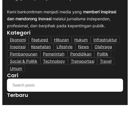
Kami berkomitmen menjadi media yang
memberi inspirasi
dan mendorong inovasi
melalui jurnalisme independen,
profesional, dan berpihak pada kepentingan publik.
Kategori
Ekonomi
Featured
Hiburan
Hukum
Infrastruktur
Inspirasi
Kesehatan
Lifestyle
News
Olahraga
Pembangunan
Pemerintah
Pendidikan
Politik
Social & Politik
Technology
Transportasi
Travel
Umum
Cari
Terbaru
Polres Cianjur Siagakan Truk Tangki,
Distribusi Air Bersih Gratis Bagi Warga
Terdampak Kekeringan