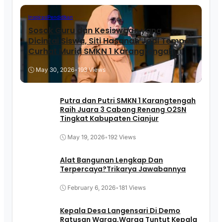
Inspirasi
Pendidikan
Sosok Guru dan Kesiswaan yang
Dicintai Siswa, Siti Hasanah Jadi Tempat
Curhat Murid SMKN 1 Karangtengah
May 30, 2026
•
193 Views
Putra dan Putri SMKN 1 Karangtengah
Raih Juara 3 Cabang Renang O2SN
Tingkat Kabupaten Cianjur
May 19, 2026
•
192 Views
Alat Bangunan Lengkap Dan
Terpercaya?Trikarya Jawabannya
February 6, 2026
•
181 Views
Kepala Desa Langensari Di Demo
Ratusan Warga,Warga Tuntut Kepala