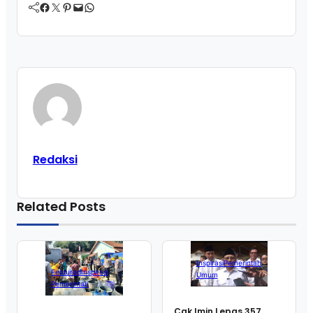
Facebook
Twitter
Pinterest
Mail
WhatsApp
Redaksi
Related Posts
Inspirasi
Pemerintah
Featured
Inspirasi
Umum
Pemerintah
Cak Imin Lepas 357