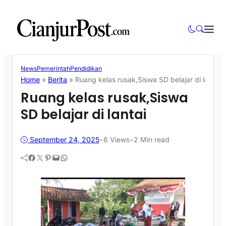
News
Pemerintah
Pendidikan
Home
»
Berita
»
Ruang kelas rusak,Siswa SD belajar di lantai
Ruang kelas rusak,Siswa
SD belajar di lantai
September 24, 2025
•
6
Views
•
2 Min read
Facebook
Twitter
Pinterest
Mail
WhatsApp