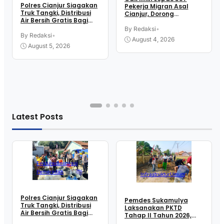
Polres Cianjur Siagakan
Pekerja Migran Asal
Truk Tangki, Distribusi
Cianjur, Dorong
Air Bersih Gratis Bagi
Penempatan Tenaga
Warga Terdampak
Kerja Ke Sektor Formal
By Redaksi
•
Kekeringan
By Redaksi
•
Luar Negeri
August 4, 2026
August 5, 2026
Latest Posts
Featured
Inspirasi
Pemerintah
Infrastruktur
Umum
Polres Cianjur Siagakan
Pemdes Sukamulya
Truk Tangki, Distribusi
Laksanakan PKTD
Air Bersih Gratis Bagi
Tahap II Tahun 2026,
Warga Terdampak
Libatkan Mahasiswa