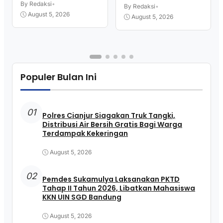
Kekeringan
By Redaksi
•
KKN UIN SGD Bandung
By Redaksi
•
August 5, 2026
August 5, 2026
Populer Bulan Ini
01
Polres Cianjur Siagakan Truk Tangki,
Distribusi Air Bersih Gratis Bagi Warga
Terdampak Kekeringan
August 5, 2026
02
Pemdes Sukamulya Laksanakan PKTD
Tahap II Tahun 2026, Libatkan Mahasiswa
KKN UIN SGD Bandung
August 5, 2026