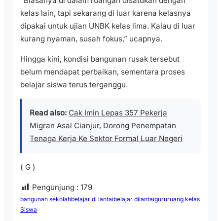
‎“Biasanya di dalam ruangan disatukan dengan
kelas lain, tapi sekarang di luar karena kelasnya
dipakai untuk ujian UNBK kelas lima. Kalau di luar
kurang nyaman, susah fokus,” ucapnya.
Hingga kini, kondisi bangunan rusak tersebut
belum mendapat perbaikan, sementara proses
belajar siswa terus terganggu.
Read also:
Cak Imin Lepas 357 Pekerja
Migran Asal Cianjur, Dorong Penempatan
Tenaga Kerja Ke Sektor Formal Luar Negeri
( G )
Pengunjung :
179
bangunan sekolah
belajar di lantai
belajar dilantai
guru
ruang kelas
Siswa