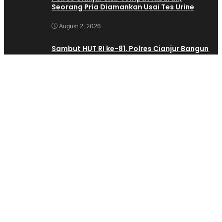
Seorang Pria Diamankan Usai Tes Urine
August 2, 2026
Sambut HUT RI ke-81, Polres Cianjur Bangun
Keakraban dengan Wartawan Lewat
Mancing Bersama
August 1, 2026
Banyak dilihat
Isfhan Taufik Munggaran Apresiasi Kirab Budaya
Nusantara Lintas Iman di Cianjur, Wujud Nyata
Perkokoh Ideologi Pancasila
(847)
Alat Bangunan Lengkap Dan Terpercaya?Trikarya
Jawabannya
(713)
Kepala Desa Langensari Di Demo Ratusan Warga,Warga
Tuntut Kepala Desa Mundur
(545)
Dua Anak Hanyut di Sungai Cijampang Cianjur, Satu