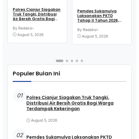
Polres Cianjur Siagakan
Pemdes Sukamulya
Truk Tangki, Distribusi
Laksanakan PKTD
Air Bersih Gratis Bagi
Tahap II Tahun 2026,
Warga Terdampak
Libatkan Mahasiswa
Kekeringan
By Redaksi
•
KKN UIN SGD Bandung
By Redaksi
•
August 5, 2026
August 5, 2026
Populer Bulan Ini
01
Polres Cianjur Siagakan Truk Tangki,
Distribusi Air Bersih Gratis Bagi Warga
Terdampak Kekeringan
August 5, 2026
02
Pemdes Sukamulya Laksanakan PKTD