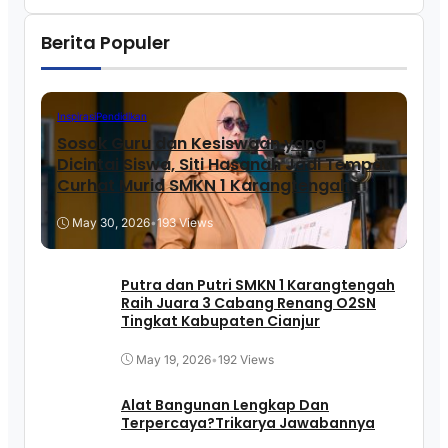
Berita Populer
Inspirasi
Pendidikan
Sosok Guru dan Kesiswaan yang
Dicintai Siswa, Siti Hasanah Jadi Tempat
Curhat Murid SMKN 1 Karangtengah
May 30, 2026
•
193 Views
Putra dan Putri SMKN 1 Karangtengah
Raih Juara 3 Cabang Renang O2SN
Tingkat Kabupaten Cianjur
May 19, 2026
•
192 Views
Alat Bangunan Lengkap Dan
Terpercaya?Trikarya Jawabannya