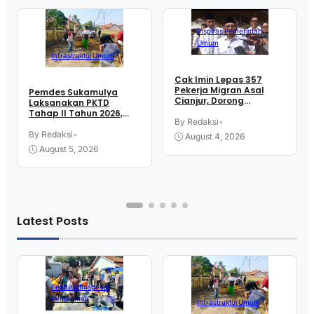
Inspirasi
Pemerintah
Umum
Infrastruktur
Umum
Cak Imin Lepas 357
Pekerja Migran Asal
Pemdes Sukamulya
Cianjur, Dorong
Laksanakan PKTD
Penempatan Tenaga
Tahap II Tahun 2026,
Kerja Ke Sektor Formal
By Redaksi
•
Libatkan Mahasiswa
Luar Negeri
KKN UIN SGD Bandung
By Redaksi
•
August 4, 2026
August 5, 2026
Latest Posts
Featured
Inspirasi
Pemerintah
Infrastruktur
Umum