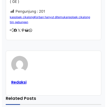
( GE )
Pengunjung :
201
kapolsek cikalong
Korban hanyut ditemukan
polsek cikalong
tim gabungan
Facebook
Twitter
Pinterest
Mail
WhatsApp
Redaksi
Related Posts