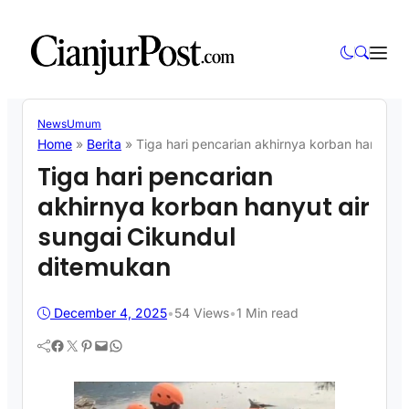
News
Umum
Home
»
Berita
»
Tiga hari pencarian akhirnya korban hanyut a
Tiga hari pencarian
akhirnya korban hanyut air
sungai Cikundul
ditemukan
December 4, 2025
•
54
Views
•
1 Min read
Facebook
Twitter
Pinterest
Mail
WhatsApp