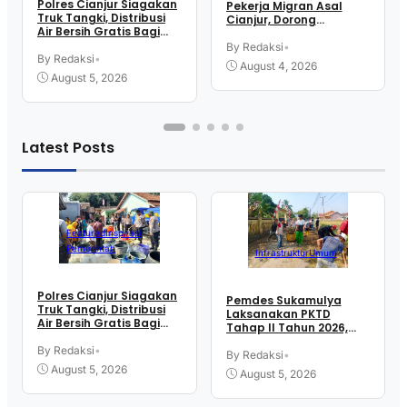
Polres Cianjur Siagakan
Pekerja Migran Asal
Truk Tangki, Distribusi
Cianjur, Dorong
Air Bersih Gratis Bagi
Penempatan Tenaga
Warga Terdampak
Kerja Ke Sektor Formal
By Redaksi
•
Kekeringan
By Redaksi
•
Luar Negeri
August 4, 2026
August 5, 2026
Latest Posts
Featured
Inspirasi
Pemerintah
Infrastruktur
Umum
Polres Cianjur Siagakan
Pemdes Sukamulya
Truk Tangki, Distribusi
Laksanakan PKTD
Air Bersih Gratis Bagi
Tahap II Tahun 2026,
Warga Terdampak
Libatkan Mahasiswa
Kekeringan
By Redaksi
•
KKN UIN SGD Bandung
By Redaksi
•
August 5, 2026
August 5, 2026