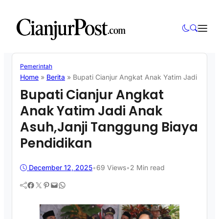
Pemerintah
Home
»
Berita
»
Bupati Cianjur Angkat Anak Yatim Jadi Anak
Bupati Cianjur Angkat
Anak Yatim Jadi Anak
Asuh,Janji Tanggung Biaya
Pendidikan
December 12, 2025
•
69
Views
•
2 Min read
Facebook
Twitter
Pinterest
Mail
WhatsApp