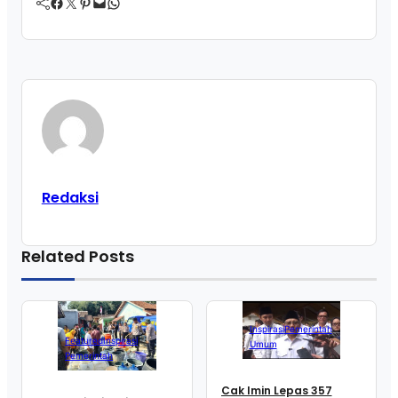
Facebook
Twitter
Pinterest
Mail
WhatsApp
Redaksi
Related Posts
Inspirasi
Pemerintah
Featured
Inspirasi
Umum
Pemerintah
Cak Imin Lepas 357