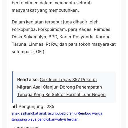
berkomitmen dalam membantu seluruh
masyarakat yang membutuhkan.
Dalam kegiatan tersebut juga dihadiri oleh,
Forkopimda, Forkopimcam, para Kades, Pemdes
Desa Sukamulya, BPD, Kader Posyandu, Karang
Taruna, Linmas, Rt Rw, dan para tokoh masyarakat
setempat. ( GE )
Read also:
Cak Imin Lepas 357 Pekerja
Migran Asal Cianjur, Dorong Penempatan
Tenaga Kerja Ke Sektor Formal Luar Negeri
Pengunjung :
285
anak asih
angkat anak asuh
bupati cianjur
Rembug warga
tanggung biaya pendidikan
wahyu ferdian