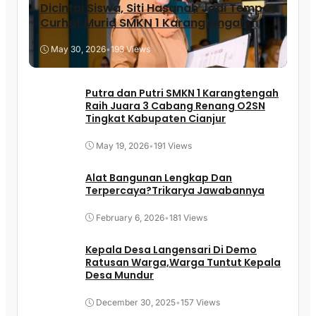
Dicintai Siswa, Siti Hasanah Jadi Tempat
Curhat Murid SMKN 1 Karangtengah
May 30, 2026
•
193 Views
Putra dan Putri SMKN 1 Karangtengah
Raih Juara 3 Cabang Renang O2SN
Tingkat Kabupaten Cianjur
May 19, 2026
•
191 Views
Alat Bangunan Lengkap Dan
Terpercaya?Trikarya Jawabannya
February 6, 2026
•
181 Views
Kepala Desa Langensari Di Demo
Ratusan Warga,Warga Tuntut Kepala
Desa Mundur
December 30, 2025
•
157 Views